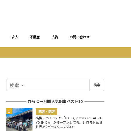
求人
不動産
広告
お問い合わせ
検
検索
索
ひらつー月間人気記事ベスト10
開店・閉店
高槻につくってた「HALO, patissier KAORU
YOSHIDA」がオープンしてる。シロモト出身
世界3位パティシエのお店