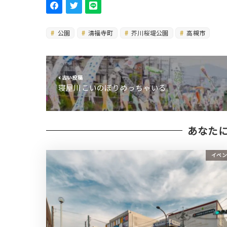
公園
清福寺町
芥川桜堤公園
高槻市
古い投稿
寝屋川こいのぼりめっちゃいる
あなた
イベン