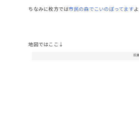
ちなみに枚方では
市民の森でこいのぼってます
よ
地図ではここ↓
広