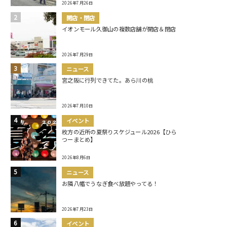
2026年7月26日
開店・閉店
イオンモール久御山の複数店舗が開店＆閉店
2026年7月29日
ニュース
宮之阪に行列できてた。あら川の桃
2026年7月10日
イベント
枚方の近所の夏祭りスケジュール2026【ひら
つーまとめ】
2026年8月6日
ニュース
お隣八幡でうなぎ食べ放題やってる！
2026年7月23日
イベント