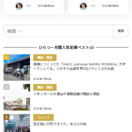
フク
2026年8月6日
フク
2026年8月6日
検
検索
索
ひらつー月間人気記事ベスト10
開店・閉店
高槻につくってた「HALO, patissier KAORU YOSHIDA」がオ
ープンしてる。シロモト出身世界3位パティシエのお店
2026年7月26日
開店・閉店
イオンモール久御山の複数店舗が開店＆閉店
2026年7月29日
ニュース
宮之阪に行列できてた。あら川の桃