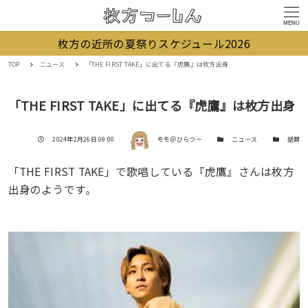
MENU
枚方の近所の夏祭りスケジュール2026
TOP
ニュース
「THE FIRST TAKE」に出てる『虎鷹』は枚方出身
「THE FIRST TAKE」に出てる『虎鷹』は枚方出身
著者
投稿日
カテゴリー
カテゴリー
2024年2月26日 09:00
モモ＠ひらつー
ニュース
話題
「THE FIRST TAKE」で歌唱している『虎鷹』さんは枚方
出身のようです。