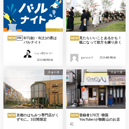
8/7(金)・8(土)の夜は
見たらいいことあるかも！
NEW
PR
NEW
バルナイト
狐になって枚方を練り歩く
シュン@ひらつー
garsun II
2026年8月6日
2026年8月6日
ニュース
ニュース
京都のはちみつ専門店がく
登録者170万･韓国
NEW
NEW
ずモに。3日間限定
YouTuberが御殿山のお店
に