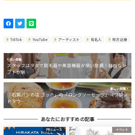
TikTok
YouTube
アーティスト
有名人
枚方出身
古い投稿
スタッフはタダで脱毛器や美容機器が使い放題！自由なシ
フトが魅…
新しい投稿
「石窯パンの店 ゴッホ」の『ロングソーセージ』（フレン
ドタウ…
あなたにおすすめの記事
PRニュース
イベント