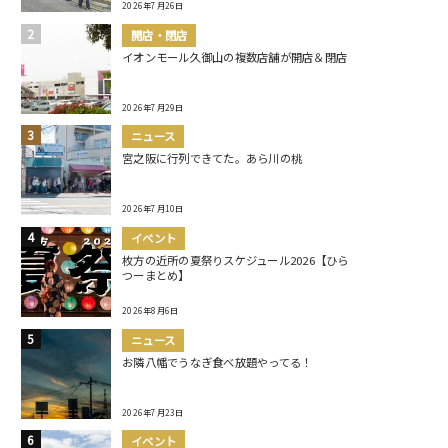
2026年7月26日
開店・閉店
イオンモール久御山の複数店舗が開店＆閉店
2026年7月29日
ニュース
宮之阪に行列できてた。あら川の桃
2026年7月10日
イベント
枚方の近所の夏祭りスケジュール2026【ひら
つーまとめ】
2026年8月6日
ニュース
お隣八幡でうなぎ食べ放題やってる！
2026年7月23日
イベント