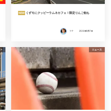
くずモにクッピーラムネカフェ！限定りんご飴も
NEW
フク
2026年8月7日
ト
ニュース