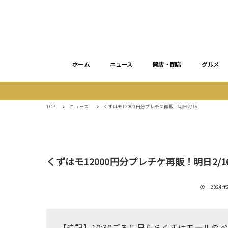
ホーム
ニュース
開店・閉店
グルメ
TOP
ニュース
くずはモ12000円分プレチケ再販！明日2/16
くずはモ12000円分プレチケ再販！明日2/1
投稿日
2024年
【追記】10:30ごろに見たらくずはモールのペー