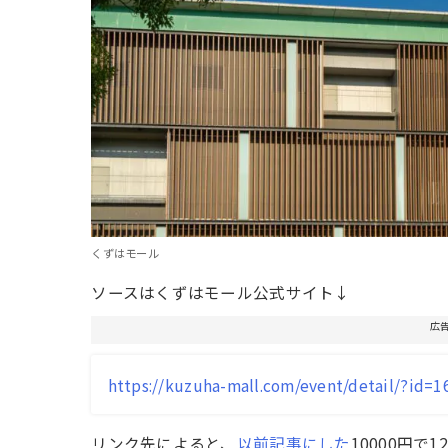
くずはモール
ソースはくずはモール公式サイト↓
広
https://kuzuha-mall.com/event/detail/?id=1
リンク先によると、
以前記事にした
10000円で