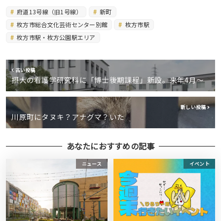
府道13号線（旧1号線）
新町
枚方市総合文化芸術センター別館
枚方市駅
枚方市駅・枚方公園駅エリア
古い投稿
摂大の看護学研究科に「博士後期課程」新設。来年4月〜
新しい投稿
川原町にタヌキ？アナグマ？いた
あなたにおすすめの記事
ニュース
イベント