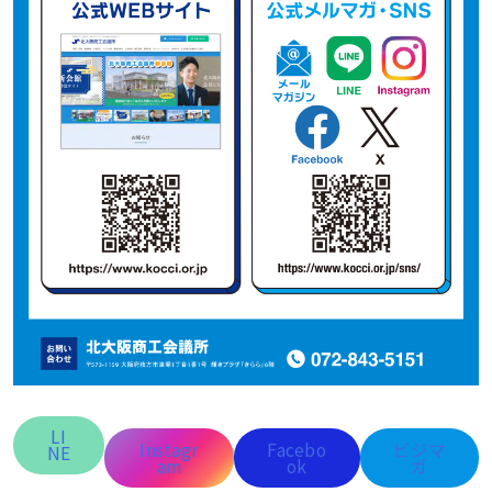
LI
Instagr
Facebo
ビジマ
NE
am
ok
ガ