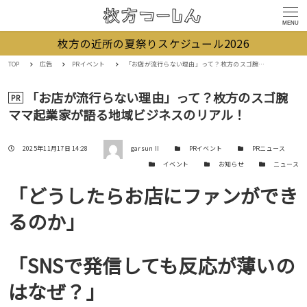
MENU
枚方の近所の夏祭りスケジュール2026
TOP
広告
PRイベント
「お店が流行らない理由」って？枚方のスゴ腕ママ起業家が語る地域ビジネスのリアル！
「お店が流行らない理由」って？枚方のスゴ腕
PR
ママ起業家が語る地域ビジネスのリアル！
著者
投稿日
カテゴリー
カテゴリー
2025年11月17日 14:28
garsun II
PRイベント
PRニュース
カテゴリー
カテゴリー
カテゴリー
イベント
お知らせ
ニュース
「どうしたらお店にファンができ
るのか」
「SNSで発信しても反応が薄いの
はなぜ？」