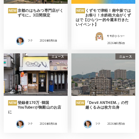
京都のはちみつ専門店がく
くずモで津軽！南中振では
NEW
NEW
ずモに。3日間限定
お祭り！水鉄砲大会がくず
はで【ひらつー的今週末行きた
いイベント】
モモ＠ひらつー
フク
2026年8月6日
2026年8月6日
ニュース
ニュース
登録者170万･韓国
「Devil ANTHEM.」の竹
NEW
NEW
YouTuberが御殿山のお店
越くるみは枚方出身
に
フク
2026年8月6日
フク
2026年8月5日