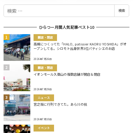
検
検索
索
ひらつー月間人気記事ベスト10
開店・閉店
高槻につくってた「HALO, patissier KAORU YOSHIDA」がオ
ープンしてる。シロモト出身世界3位パティシエのお店
2026年7月26日
開店・閉店
イオンモール久御山の複数店舗が開店＆閉店
2026年7月29日
ニュース
宮之阪に行列できてた。あら川の桃
2026年7月10日
イベント