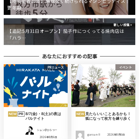
【地域密着10年】無理なく続けられるマシンピラティス│
更年期…
新しい投稿
【追記:5月31日オープン】茄子作につくってる焼肉店は
「ハラ…
あなたにおすすめの記事
PRニュース
イベント
8/7(金)・8(土)の夜は
見たらいいことあるかも！
NEW
PR
NEW
バルナイト
狐になって枚方を練り歩く
シュン@ひらつー
garsun II
2026年8月6日
2026年8月6日