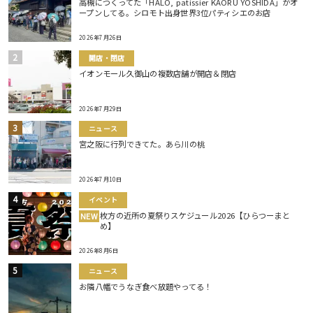
高槻につくってた「HALO, patissier KAORU YOSHIDA」がオ
ープンしてる。シロモト出身世界3位パティシエのお店
2026年7月26日
開店・閉店
イオンモール久御山の複数店舗が開店＆閉店
2026年7月29日
ニュース
宮之阪に行列できてた。あら川の桃
2026年7月10日
イベント
枚方の近所の夏祭りスケジュール2026【ひらつーまと
NEW
め】
2026年8月6日
ニュース
お隣八幡でうなぎ食べ放題やってる！