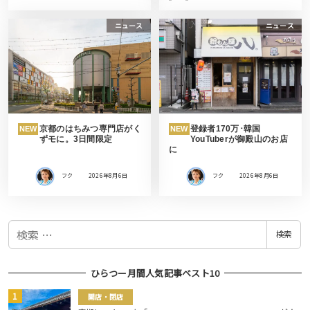
ニュース
ニュース
京都のはちみつ専門店がく
登録者170万･韓国
NEW
NEW
ずモに。3日間限定
YouTuberが御殿山のお店
に
フク
2026年8月6日
フク
2026年8月6日
検
検索
索
ひらつー月間人気記事ベスト10
開店・閉店