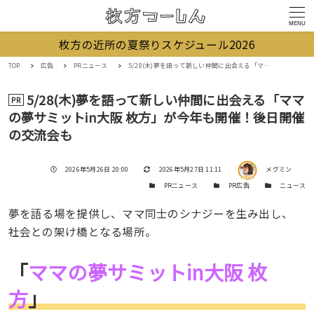
MENU
枚方の近所の夏祭りスケジュール2026
TOP
広告
PRニュース
5/28(木)夢を語って新しい仲間に出会える「ママの夢サミットin大阪 枚方」が今年も開催！後日開催の交流会も
5/28(木)夢を語って新しい仲間に出会える「ママ
PR
の夢サミットin大阪 枚方」が今年も開催！後日開催
の交流会も
著者
投稿日
更新日
2026年5月26日 20:00
2026年5月27日 11:11
メグミン
カテゴリー
カテゴリー
カテゴリー
PRニュース
PR広告
ニュース
夢を語る場を提供し、ママ同士のシナジーを生み出し、
社会との架け橋となる場所。
「
ママの夢サミットin大阪 枚
方
」