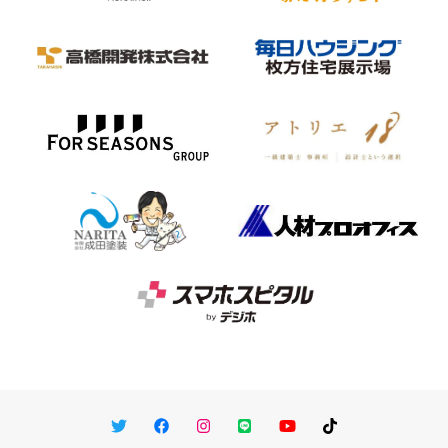
Twitter
Facebook
Instagram
LINE
You Tube
TikTok