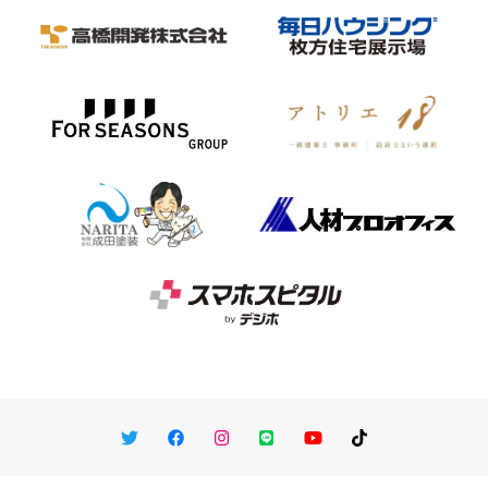
Twitter
Facebook
Instagram
LINE
You Tube
TikTok