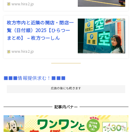
www.hira2.jp
枚方市内と近隣の開店・閉店一
覧（日付順）2025【ひらつー
まとめ】 – 枚方つーしん
www.hira2.jp
■■■情報提供求む！■■■
広告の後にも続きます
記事内バナー