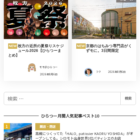
枚方の近所の夏祭りスケジ
京都のはちみつ専門店がく
NEW
NEW
ュール2026【ひらつーま
ずモに。3日間限定
とめ】
モモ＠ひらつー
フク
2026年8月6日
2026年8月6日
検
検索
索
ひらつー月間人気記事ベスト10
開店・閉店
高槻につくってた「HALO, patissier KAORU YOSHIDA」がオ
ープンしてる。シロモト出身世界3位パティシエのお店