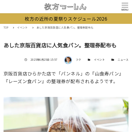
MENU
枚方の近所の夏祭りスケジュール2026
TOP
イベント
あした京阪百貨店に人気食パン。整理券配布も
あした京阪百貨店に人気食パン。整理券配布も
著者
投稿日
カテゴリー
カテゴリー
2025年6月25日 15:57
フク
イベント
ニュース
京阪百貨店ひらかた店で「パンネル」の『山食寿パン』
『レーズン食パン』の整理券が配布されるようです。