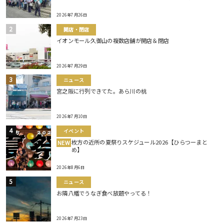
2026年7月26日
開店・閉店
イオンモール久御山の複数店舗が開店＆閉店
2026年7月29日
ニュース
宮之阪に行列できてた。あら川の桃
2026年7月10日
イベント
枚方の近所の夏祭りスケジュール2026【ひらつーまと
NEW
め】
2026年8月6日
ニュース
お隣八幡でうなぎ食べ放題やってる！
2026年7月23日