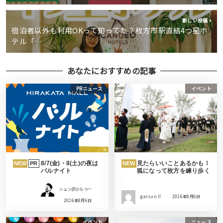
新しい投稿
宿泊者以外も利用OKって知ってた？枚方市駅直結4つ星ホ
テル「…
あなたにおすすめの記事
PRニュース
イベント
8/7(金)・8(土)の夜は
見たらいいことあるかも！
NEW
PR
NEW
バルナイト
狐になって枚方を練り歩く
シュン@ひらつー
garsun II
2026年8月6日
2026年8月6日
イベント
ニュース