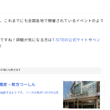
と、これまでにも全国各地で開催されているイベントのよう
トですね！詳細が気になる方は
T-SITEの公式サイト
や
ペン
！
告の後にも続きます
限定 – 枚方つーしん
」が出店するようです。 ソースは枚方T-SITEの公式
…