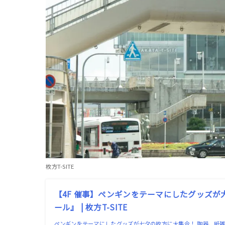
枚方T-SITE
【4F 催事】ペンギンをテーマにしたグッズが
ール』 | 枚方T-SITE
ペンギンをテーマにしたグッズが七夕の枚方に大集合！ 陶器、紙