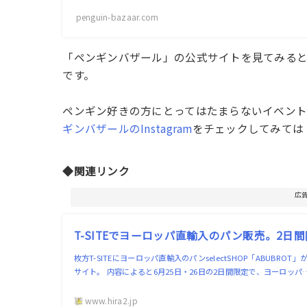
penguin-bazaar.com
「ペンギンバザール」の公式サイトを見てみる
です。
ペンギン好きの方にとってはたまらないイベン
ギンバザールのInstagram
をチェックしてみては
◆関連リンク
広
T-SITEでヨーロッパ直輸入のパン販売。2日間
枚方T-SITEにヨーロッパ直輸入のパンselectSHOP「ABUBROT
サイト。 内容によると6月25日・26日の2日間限定で、ヨーロッパ
www.hira2.jp