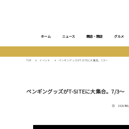
ホーム
ニュース
開店・閉店
グルメ
TOP
イベント
ペンギングッズがT-SITEに大集合。7/3〜
ペンギングッズがT-SITEに大集合。7/3〜
投稿日
2026年6