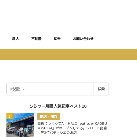
求人
不動産
広告
お問い合わせ
検
検索
索
ひらつー月間人気記事ベスト10
開店・閉店
高槻につくってた「HALO, patissier KAORU
YOSHIDA」がオープンしてる。シロモト出身
世界3位パティシエのお店