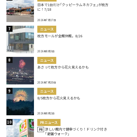
日本で1台だけ｢クッピーラムネカフェ｣が枚方
に！7/18
2026年7月17日
ニュース
枚方モールが全館休館。8/26
2026年8月3日
ニュース
あさって枚方から花火見えるかも
2026年7月20日
ニュース
8/5枚方から花火見えるかも
2026年8月2日
PRニュース
涼しい館内で健幸づくり！ドリンク付き
PR
｢避暑ウォーク｣