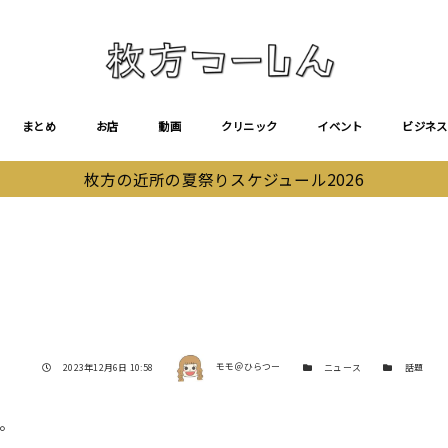
まとめ
お店
動画
クリニック
イベント
ビジネス
枚方の近所の夏祭りスケジュール2026
著者
投稿日
カテゴリー
カテゴリー
2023年12月6日 10:58
モモ＠ひらつー
ニュース
話題
。