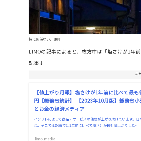
特に関係ない川原町
LIMOの記事によると、枚方市は「塩さけが1年
記事↓
広
【値上がり月報】塩さけが1年前に比べて最も
円【総務省統計】 【2023年10月版】総務省小売物
とお金の経済メディア
インフレによって商品・サービスの値段が上がり続けています。日
ね。そこで本記事では1年前に比べて塩さけが最も値上がりした…
limo.media