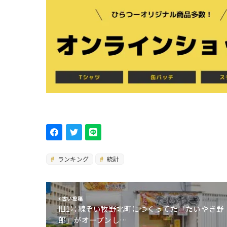
ランキング
統計
古い投稿
旧1号線ぞい牧野北町につくってた「たいやき野
郎」がオープンし…