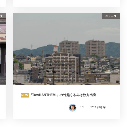
ス
ニュース
「Devil ANTHEM.」の竹越くるみは枚方出身
NEW
フク
2026年8月5日