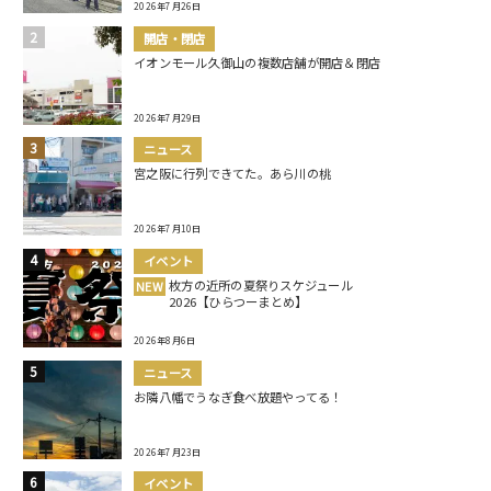
2026年7月26日
開店・閉店
イオンモール久御山の複数店舗が開店＆閉店
2026年7月29日
ニュース
宮之阪に行列できてた。あら川の桃
2026年7月10日
イベント
枚方の近所の夏祭りスケジュール
NEW
2026【ひらつーまとめ】
2026年8月6日
ニュース
お隣八幡でうなぎ食べ放題やってる！
2026年7月23日
イベント