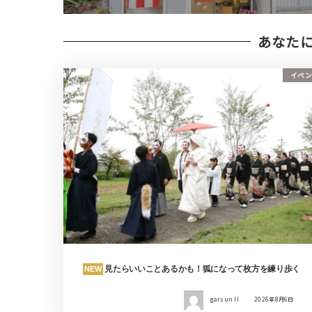
あなた
イベン
見たらいいことあるかも！狐になって枚方を練り歩く
NEW
garsun II
2026年8月6日