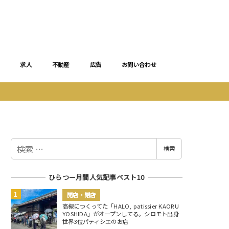
求人
不動産
広告
お問い合わせ
検
検索
索
ひらつー月間人気記事ベスト10
開店・閉店
高槻につくってた「HALO, patissier KAORU
YOSHIDA」がオープンしてる。シロモト出身
世界3位パティシエのお店