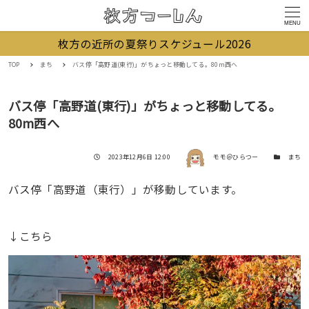
MENU
枚方の近所の夏祭りスケジュール2026
TOP
まち
バス停「高野道(東行)」がちょっと移動してる。80m西へ
バス停「高野道(東行)」がちょっと移動してる。
80m西へ
著者
投稿日
カテゴリー
2023年12月6日 12:00
モモ＠ひらつー
まち
バス停「高野道（東行）」が移動しています。
↓こちら