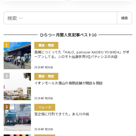
検
検索
索
ひらつー月間人気記事ベスト10
開店・閉店
高槻につくってた「HALO, patissier KAORU YOSHIDA」がオ
ープンしてる。シロモト出身世界3位パティシエのお店
2026年7月26日
開店・閉店
イオンモール久御山の複数店舗が開店＆閉店
2026年7月29日
ニュース
宮之阪に行列できてた。あら川の桃
2026年7月10日