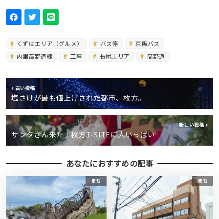
くずはエリア（グルメ）
バス停
京阪バス
内里高野道線
工事
長尾エリア
高野道
古い投稿
塩さけが最も値上げされた都市、枚方。
新しい投稿
サンタさん来た！枚方T-SITEに人いっぱい
あなたにおすすめの記事
まち
まち