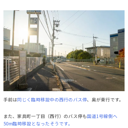
手前は
同じく臨時移設中の西行のバス停
、奥が東行です。
また、家具町一丁目（西行）のバス停も
国道1号線側へ
50m臨時移設となったそうです。