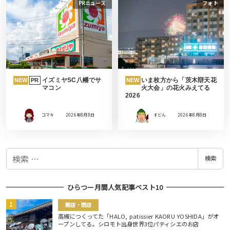
PRニュース
フォト
イズミヤSC八幡でサ
いま枚方から「茨木辯天花
NEW
PR
NEW
マコン
火大会」の花火みえてる
2026
コマキ
2026年8月8日
すどん
2026年8月8日
検
検索
索
ひらつー月間人気記事ベスト10
開店・閉店
高槻につくってた「HALO, patissier KAORU YOSHIDA」がオ
ープンしてる。シロモト出身世界3位パティシエのお店