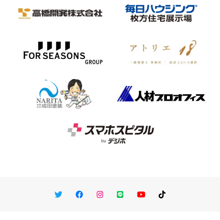
Twitter
Facebook
Instagram
LINE
You Tube
TikTok