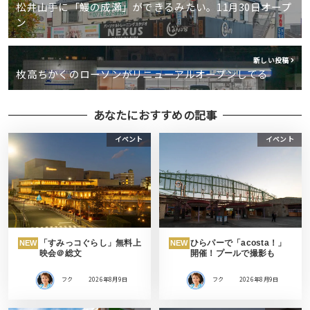
松井山手に「鰻の成瀬」ができるみたい。11月30日オープ
ン
新しい投稿
枚高ちかくのローソンがリニューアルオープンしてる
あなたにおすすめの記事
イベント
イベント
「すみっコぐらし」無料上
ひらパーで「acosta！」
NEW
NEW
映会＠総文
開催！プールで撮影も
フク
2026年8月9日
フク
2026年8月9日