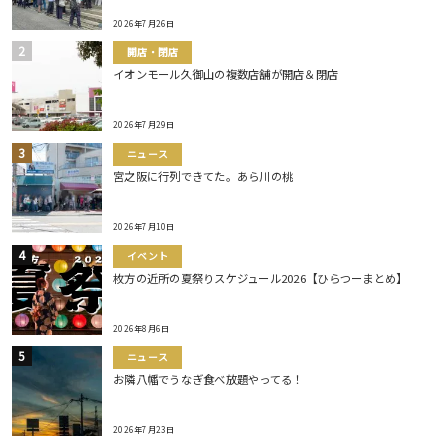
2026年7月26日
開店・閉店
イオンモール久御山の複数店舗が開店＆閉店
2026年7月29日
ニュース
宮之阪に行列できてた。あら川の桃
2026年7月10日
イベント
枚方の近所の夏祭りスケジュール2026【ひらつーまとめ】
2026年8月6日
ニュース
お隣八幡でうなぎ食べ放題やってる！
2026年7月23日