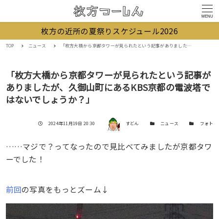
MENU
枚方の近所の夏祭りスケジュール2026
TOP
ニュース
「枚方大橋から京都タワーが見られたという記事がありましたが、久御山町にあるKBS京都の電波塔ではないでしょうか？」
「枚方大橋から京都タワーが見られたという記事が
ありましたが、久御山町にあるKBS京都の電波塔で
はないでしょうか？」
著者
投稿日
カテゴリー
カテゴリー
2024年11月19日 20:30
すどん
ニュース
フォト
……マジで？ってなったので見比べてみましたが京都タワ
ーでした！
前回
の写真をもっとズーム↓