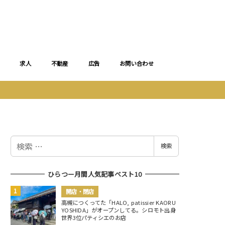
求人
不動産
広告
お問い合わせ
検
検索
索
ひらつー月間人気記事ベスト10
開店・閉店
高槻につくってた「HALO, patissier KAORU
YOSHIDA」がオープンしてる。シロモト出身
世界3位パティシエのお店