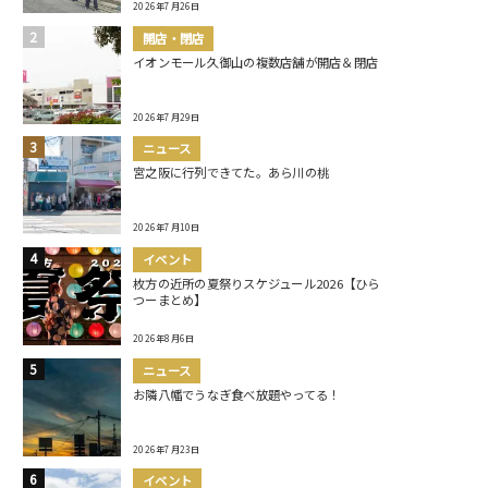
2026年7月26日
開店・閉店
イオンモール久御山の複数店舗が開店＆閉店
2026年7月29日
ニュース
宮之阪に行列できてた。あら川の桃
2026年7月10日
イベント
枚方の近所の夏祭りスケジュール2026【ひら
つーまとめ】
2026年8月6日
ニュース
お隣八幡でうなぎ食べ放題やってる！
2026年7月23日
イベント