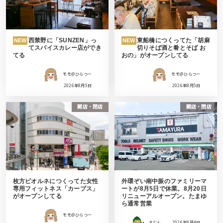
西禁野に「SUNZEN」っ
東船橋につくってた「胡麻
NEW
NEW
てスパイスカレー店ができ
切りそば酒と肴とそば お
てる
おの」がオープンしてる
モモ＠ひらつー
モモ＠ひらつー
2026年8月5日
2026年8月5日
開店・閉店
開店・閉店
枚方ビオルネにつくってた女性
外環ぞい南中振のファミリーマ
専用フィットネス「カーブス」
ートが8月5日で休業。8月20日
がオープンしてる
リニューアルオープン。たまゆ
ら通常営業
モモ＠ひらつー
すどん
2026年8月4日