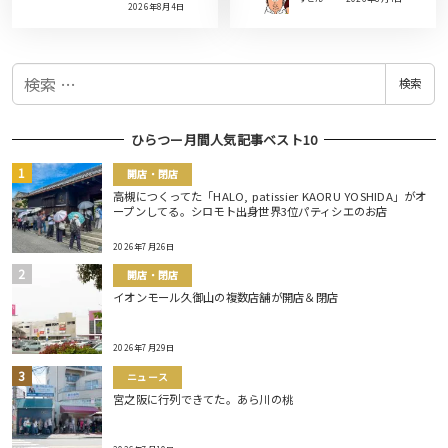
2026年8月4日
検
検索
索
ひらつー月間人気記事ベスト10
開店・閉店
高槻につくってた「HALO, patissier KAORU YOSHIDA」がオ
ープンしてる。シロモト出身世界3位パティシエのお店
2026年7月26日
開店・閉店
イオンモール久御山の複数店舗が開店＆閉店
2026年7月29日
ニュース
宮之阪に行列できてた。あら川の桃