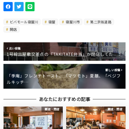
ビバモール寝屋川
寝屋
寝屋川市
第二京阪道路
開店
古い投稿
1号線出屋敷交差点の「TAKITATE弁当」が閉店してた
新しい投稿
「季庵」フレンチトースト、「マツモト」夏膳、「ベジフ
ルキッチ…
あなたにおすすめの記事
開店・閉店
開店・閉店