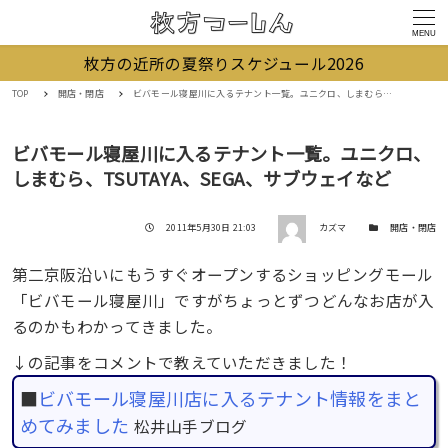
MENU
枚方の近所の夏祭りスケジュール2026
TOP
開店・閉店
ビバモール寝屋川に入るテナント一覧。ユニクロ、しまむら、TSUTAYA、SEGA、サブウェイなど
ビバモール寝屋川に入るテナント一覧。ユニクロ、
しまむら、TSUTAYA、SEGA、サブウェイなど
著者
投稿日
カテゴリー
2011年5月30日 21:03
カズマ
開店・閉店
第二京阪沿いにもうすぐオープンするショッピングモール
「ビバモール寝屋川」ですがちょっとずつどんなお店が入
るのかもわかってきました。
↓の記事をコメントで教えていただきました！
■
ビバモール寝屋川店に入るテナント情報をまと
めてみました
松井山手ブログ