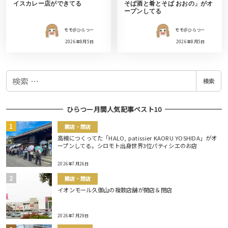
イスカレー店ができてる
そば酒と肴とそば おおの」がオ
ープンしてる
モモ＠ひらつー
モモ＠ひらつー
2026年8月5日
2026年8月5日
検
検索
索
ひらつー月間人気記事ベスト10
開店・閉店
高槻につくってた「HALO, patissier KAORU YOSHIDA」がオ
ープンしてる。シロモト出身世界3位パティシエのお店
2026年7月26日
開店・閉店
イオンモール久御山の複数店舗が開店＆閉店
2026年7月29日