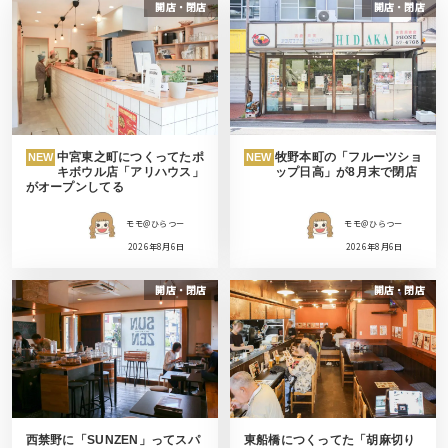
開店・閉店
開店・閉店
中宮東之町につくってたポ
牧野本町の「フルーツショ
NEW
NEW
キボウル店「アリハウス」
ップ日高」が8月末で閉店
がオープンしてる
モモ＠ひらつー
モモ＠ひらつー
2026年8月6日
2026年8月6日
開店・閉店
開店・閉店
西禁野に「SUNZEN」ってスパ
東船橋につくってた「胡麻切り