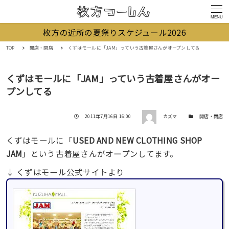
MENU
枚方の近所の夏祭りスケジュール2026
TOP
開店・閉店
くずはモールに「JAM」っていう古着屋さんがオープンしてる
くずはモールに「JAM」っていう古着屋さんがオー
プンしてる
著者
投稿日
カテゴリー
2011年7月16日 16:00
カズマ
開店・閉店
くずはモールに「
USED AND NEW CLOTHING SHOP
JAM
」という古着屋さんがオープンしてます。
↓ くずはモール公式サイトより