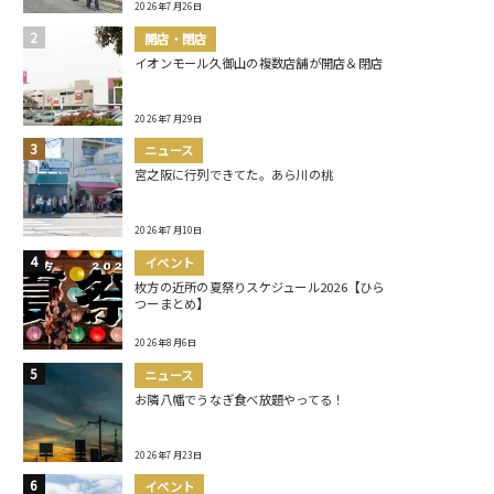
2026年7月26日
開店・閉店
イオンモール久御山の複数店舗が開店＆閉店
2026年7月29日
ニュース
宮之阪に行列できてた。あら川の桃
2026年7月10日
イベント
枚方の近所の夏祭りスケジュール2026【ひら
つーまとめ】
2026年8月6日
ニュース
お隣八幡でうなぎ食べ放題やってる！
2026年7月23日
イベント