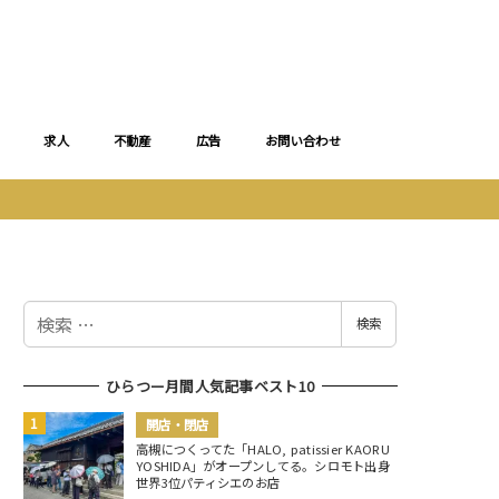
求人
不動産
広告
お問い合わせ
検
検索
索
ひらつー月間人気記事ベスト10
開店・閉店
高槻につくってた「HALO, patissier KAORU
YOSHIDA」がオープンしてる。シロモト出身
世界3位パティシエのお店