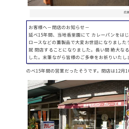
広
お客様へ－閉店のお知らせ－
延べ15年間、当地香里園にて カレーパンをは
ロースなどの薫製品で大変お世話になりました
就 閉店することになりました。長い間 絶大な
した。末筆ながら皆様のご多幸をお祈りいたし
のべ15年間の営業だったそうです。閉店は12月1