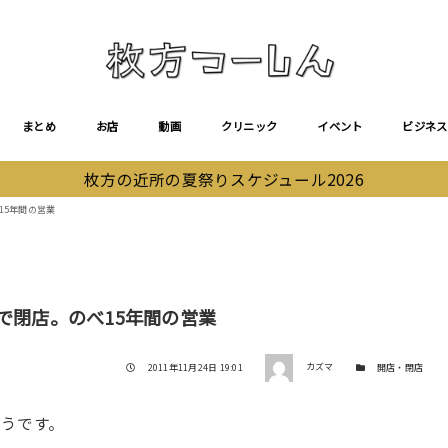
まとめ
お店
動画
クリニック
イベント
ビジネス
枚方の近所の夏祭りスケジュール2026
15年間の営業
で閉店。のべ15年間の営業
著者
投稿日
カテゴリー
2011年11月24日 19:01
カズマ
開店・閉店
うです。