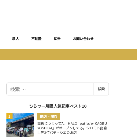
求人
不動産
広告
お問い合わせ
検
検索
索
ひらつー月間人気記事ベスト10
開店・閉店
高槻につくってた「HALO, patissier KAORU
YOSHIDA」がオープンしてる。シロモト出身
世界3位パティシエのお店