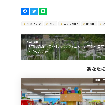
イタリアン
ピザ
ロシア料理
岡東町
古い投稿
「市民の森」の花しょうぶも見頃 by アチャコマ
マ【枚方フォ…
あなた
開店・閉