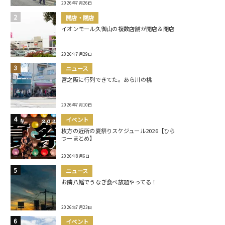
2026年7月26日
開店・閉店
イオンモール久御山の複数店舗が開店＆閉店
2026年7月29日
ニュース
宮之阪に行列できてた。あら川の桃
2026年7月10日
イベント
枚方の近所の夏祭りスケジュール2026【ひら
つーまとめ】
2026年8月6日
ニュース
お隣八幡でうなぎ食べ放題やってる！
2026年7月23日
イベント