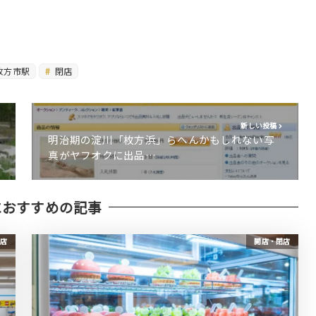
枚方市駅
閉店
新しい投稿
明治期の淀川「枚方浜」らへんかもしれない写
真がヤフオクに出品…
におすすめの記事
店
開店・閉店