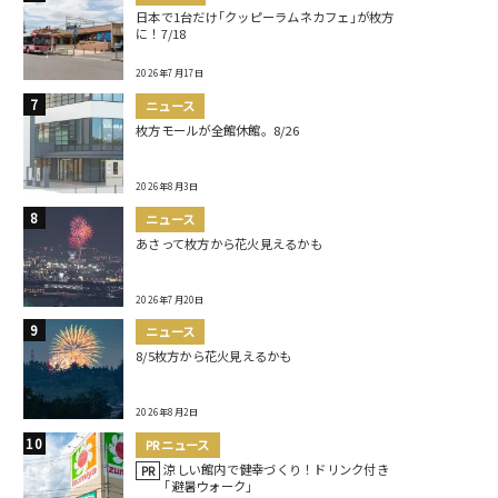
日本で1台だけ｢クッピーラムネカフェ｣が枚方
に！7/18
2026年7月17日
ニュース
枚方モールが全館休館。8/26
2026年8月3日
ニュース
あさって枚方から花火見えるかも
2026年7月20日
ニュース
8/5枚方から花火見えるかも
2026年8月2日
PRニュース
涼しい館内で健幸づくり！ドリンク付き
PR
｢避暑ウォーク｣