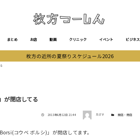
まとめ
お店
動画
クリニック
イベント
ビジネス
枚方の近所の夏祭りスケジュール2026
てる
シ)」が閉店してる
著者
投稿日
カテゴリー
2013年6月12日 21:44
カズマ
開店・閉店
orsi(コウベ ボルシ)」が閉店してます。