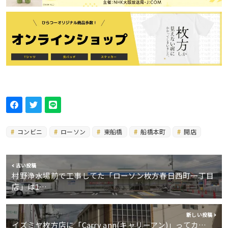
コンビニ
ローソン
東船橋
船橋本町
開店
古い投稿
村野浄水場前で工事してた「ローソン枚方春日西町一丁目
店」は1…
新しい投稿
イズミヤ枚方店に「Carry ann(キャリーアン)」ってカ…