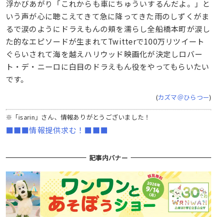
浮かびあがり「これからも車にちゅういするんだよ。」と
いう声が心に聴こえてきて急に降ってきた雨のしずくがま
るで涙のようにドラえもんの頬を濡らし全船橋本町が涙し
た的なエピソードが生まれてTwitterで100万リツイート
ぐらいされて海を越えハリウッド映画化が決定しロバー
ト・デ・ニーロに白目のドラえもん役をやってもらいたい
です。
(
カズマ＠ひらつー
)
※「isarin」さん、情報ありがとうございました！
■■■情報提供求む！■■■
記事内バナー