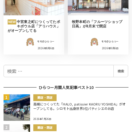
中宮東之町につくってたポ
牧野本町の「フルーツショップ
NEW
キボウル店「アリハウス」
日高」が8月末で閉店
がオープンしてる
モモ＠ひらつー
モモ＠ひらつー
2026年8月6日
2026年8月6日
検
検索
索
ひらつー月間人気記事ベスト10
開店・閉店
高槻につくってた「HALO, patissier KAORU YOSHIDA」がオ
ープンしてる。シロモト出身世界3位パティシエのお店
2026年7月26日
開店・閉店