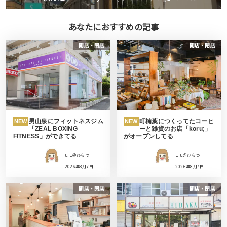
あなたにおすすめの記事
開店・閉店
開店・閉店
男山泉にフィットネスジム
町楠葉につくってたコーヒ
NEW
NEW
「ZEAL BOXING
ーと雑貨のお店「koru;」
FITNESS」ができてる
がオープンしてる
モモ＠ひらつー
モモ＠ひらつー
2026年8月7日
2026年8月7日
開店・閉店
開店・閉店