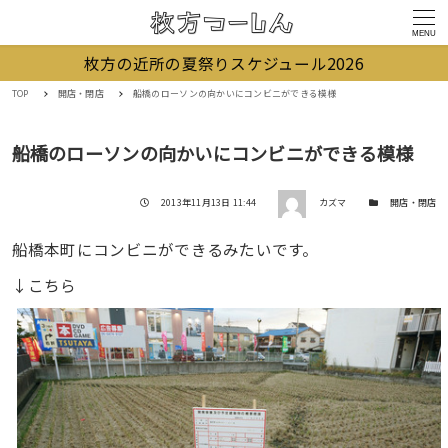
MENU
枚方の近所の夏祭りスケジュール2026
TOP
開店・閉店
船橋のローソンの向かいにコンビニができる模様
船橋のローソンの向かいにコンビニができる模様
著者
投稿日
カテゴリー
2013年11月13日 11:44
カズマ
開店・閉店
船橋本町にコンビニができるみたいです。
↓こちら