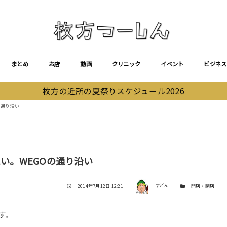
まとめ
お店
動画
クリニック
イベント
ビジネス
枚方の近所の夏祭りスケジュール2026
の通り沿い
たい。WEGOの通り沿い
著者
投稿日
カテゴリー
2014年7月12日 12:21
すどん
開店・閉店
す。