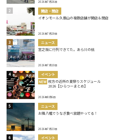
2026年7月26日
開店・閉店
イオンモール久御山の複数店舗が開店＆閉店
2026年7月29日
ニュース
宮之阪に行列できてた。あら川の桃
2026年7月10日
イベント
枚方の近所の夏祭りスケジュール
NEW
2026【ひらつーまとめ】
2026年8月6日
ニュース
お隣八幡でうなぎ食べ放題やってる！
2026年7月23日
イベント