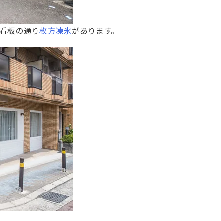
看板の通り
枚方凍氷
があります。