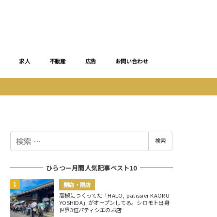
求人
不動産
広告
お問い合わせ
検
検索
索
ひらつー月間人気記事ベスト10
開店・閉店
高槻につくってた「HALO, patissier KAORU
YOSHIDA」がオープンしてる。シロモト出身
世界3位パティシエのお店