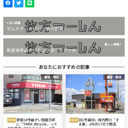
古い投稿
ポムドテールはパン食べ放題
新しい投稿
魚屋海老蔵のバカ盛りまぐろヅケ丼
あなたにおすすめの記事
開店・閉店
開店・閉店
府道18号線ぞい招提元町
旧1号線沿い渚内野の「す
NEW
NEW
に「TREK Bicycle」って
き家」が8月17日で閉店