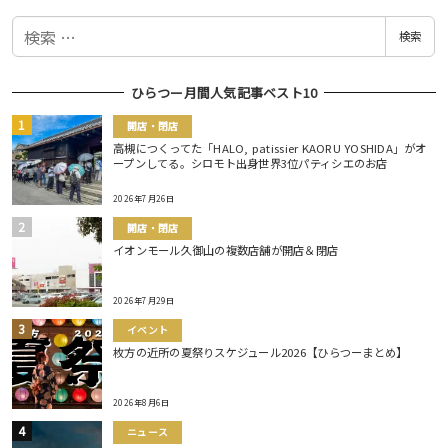
検
検索
索
ひらつー月間人気記事ベスト10
開店・閉店
高槻につくってた「HALO, patissier KAORU YOSHIDA」がオ
ープンしてる。シロモト出身世界3位パティシエのお店
2026年7月26日
開店・閉店
イオンモール久御山の複数店舗が開店＆閉店
2026年7月29日
イベント
枚方の近所の夏祭りスケジュール2026【ひらつーまとめ】
2026年8月6日
ニュース