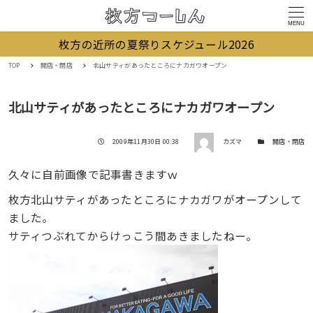
MENU
枚方の近所の夏祭りスケジュール2026
TOP
開店・閉店
北山サティがあったところにナカガワオープン
北山サティがあったところにナカガワオープン
著者
投稿日
カテゴリー
2009年11月30日 00:38
カズマ
開店・閉店
久々に自前画像で記事書きますｗ
枚方北山サティがあったところにナカガワがオープンして
ました。
サティつぶれてからけっこう間あきましたねー。