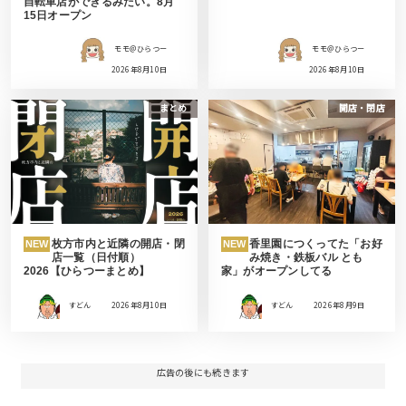
自転車店ができるみたい。8月
15日オープン
モモ＠ひらつー
モモ＠ひらつー
2026年8月10日
2026年8月10日
まとめ
開店・閉店
枚方市内と近隣の開店・閉
香里園につくってた「お好
NEW
NEW
店一覧（日付順）
み焼き・鉄板バル とも
2026【ひらつーまとめ】
家」がオープンしてる
すどん
2026年8月10日
すどん
2026年8月9日
広告の後にも続きます