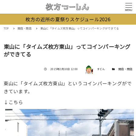
MENU
枚方の近所の夏祭りスケジュール2026
TOP
開店・閉店
東山に「タイムズ枚方東山」ってコインパーキングができてる
東山に「タイムズ枚方東山」ってコインパーキング
ができてる
著者
投稿日
カテゴリー
2015年2月10日 12:00
すどん
開店・閉店
東山に「タイムズ枚方東山」というコインパーキングがで
きています。
↓こちら