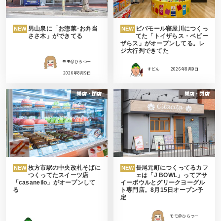
男山泉に「お惣菜･お弁当
ビバモール寝屋川につくっ
NEW
NEW
ささ木」ができてる
てた「トイザらス・ベビー
ザらス」がオープンしてる。レ
ジ大行列できてた
モモ＠ひらつー
すどん
2026年8月9日
2026年8月9日
開店・閉店
開店・閉店
枚方市駅の中央改札そばに
長尾元町につくってるカフ
NEW
NEW
つくってたスイーツ店
ェは「J BOWL」ってアサ
「casaneilo」がオープンして
イーボウルとグリークヨーグル
る
ト専門店。8月15日オープン予
定
モモ＠ひらつー