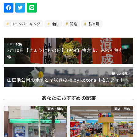
コインパーキング
東山
開店
駐車場
古い投稿
2月10日【きょうは何の日】1949年 枚方市、京阪神急行
電…
新しい投稿
山田池公園の水仙と早咲きの梅 by kotona【枚方フォト…
あなたにおすすめの記事
開店・閉店
開店・閉店