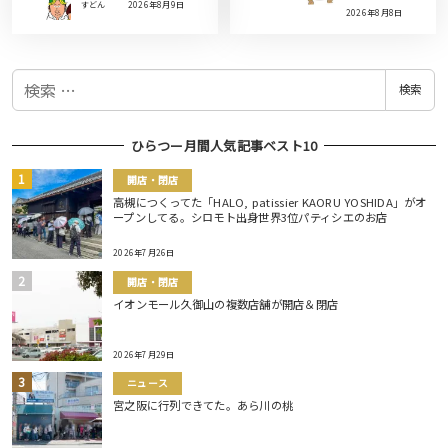
すどん
2026年8月9日
2026年8月8日
検
検索
索
ひらつー月間人気記事ベスト10
開店・閉店
高槻につくってた「HALO, patissier KAORU YOSHIDA」がオ
ープンしてる。シロモト出身世界3位パティシエのお店
2026年7月26日
開店・閉店
イオンモール久御山の複数店舗が開店＆閉店
2026年7月29日
ニュース
宮之阪に行列できてた。あら川の桃