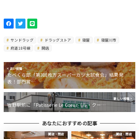
サンドラッグ
ドラッグストア
寝屋
寝屋川市
府道18号線
開店
古い投稿
たべくら部「第3回枚方スーパーカツ大試食会」結果発
表！部門賞…
新しい投稿
牧野駅前に「Patisserie Le Coeur（ル・クー…
あなたにおすすめの記事
開店・閉店
開店・閉店