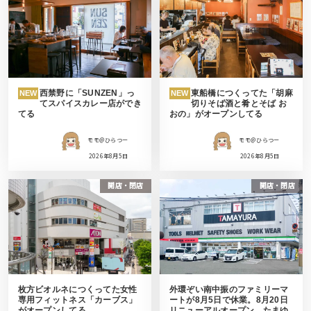
西禁野に「SUNZEN」っ
東船橋につくってた「胡麻
NEW
NEW
てスパイスカレー店ができ
切りそば酒と肴とそば お
てる
おの」がオープンしてる
モモ＠ひらつー
モモ＠ひらつー
2026年8月5日
2026年8月5日
開店・閉店
開店・閉店
枚方ビオルネにつくってた女性
外環ぞい南中振のファミリーマ
専用フィットネス「カーブス」
ートが8月5日で休業。8月20日
がオープンしてる
リニューアルオープン。たまゆ