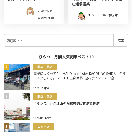
ら通常営業
モモ＠ひらつー
すどん
2026年8月4日
2026年8月4日
検
検索
索
ひらつー月間人気記事ベスト10
開店・閉店
高槻につくってた「HALO, patissier KAORU YOSHIDA」がオ
ープンしてる。シロモト出身世界3位パティシエのお店
2026年7月26日
開店・閉店
イオンモール久御山の複数店舗が開店＆閉店
2026年7月29日
ニュース