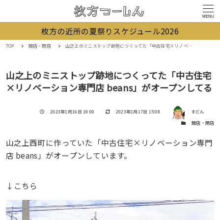
MENU
枚方の近所の夏祭りスケジュール2026
TOP
開店・閉店
山之上のミニストップ跡地につくってた「中古住宅×リノベーション専門店 beans」がオープンしてる
山之上のミニストップ跡地につくってた「中古住宅
×リノベーション専門店 beans」がオープンしてる
著者
投稿日
更新日
2023年1月16日 19:00
2023年1月17日 15:08
すどん
カテゴリー
開店・閉店
山之上西町に作っていた「中古住宅×リノベーション専門
店 beans」がオープンしています。
↓こちら