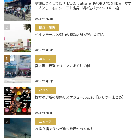
高槻につくってた「HALO, patissier KAORU YOSHIDA」がオ
ープンしてる。シロモト出身世界3位パティシエのお店
2026年7月26日
開店・閉店
イオンモール久御山の複数店舗が開店＆閉店
2026年7月29日
ニュース
宮之阪に行列できてた。あら川の桃
2026年7月10日
イベント
枚方の近所の夏祭りスケジュール2026【ひらつーまとめ】
2026年8月6日
ニュース
お隣八幡でうなぎ食べ放題やってる！