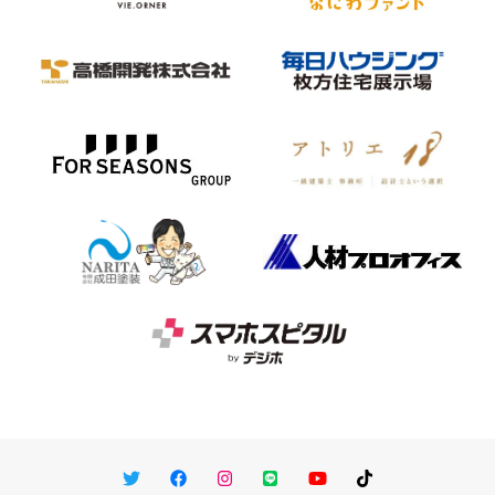
Twitter
Facebook
Instagram
LINE
You Tube
TikTok