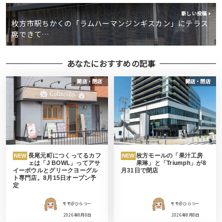
新しい投稿
枚方市駅ちかくの「ラムハーマンジンギスカン」にテラス
席できて…
あなたにおすすめの記事
開店・閉店
開店・閉店
長尾元町につくってるカフ
枚方モールの「果汁工房
NEW
NEW
ェは「J BOWL」ってアサ
果琳」と「Triumph」が8
イーボウルとグリークヨーグル
月31日で閉店
ト専門店。8月15日オープン予
定
モモ＠ひらつー
モモ＠ひらつー
2026年8月8日
2026年8月8日