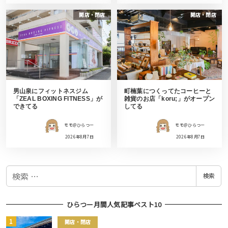
開店・閉店
開店・閉店
男山泉にフィットネスジム
町楠葉につくってたコーヒーと
「ZEAL BOXING FITNESS」が
雑貨のお店「koru;」がオープン
できてる
してる
モモ＠ひらつー
モモ＠ひらつー
2026年8月7日
2026年8月7日
検
検索
索
ひらつー月間人気記事ベスト10
開店・閉店