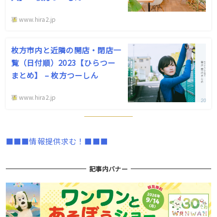
www.hira2.jp
枚方市内と近隣の開店・閉店一
覧（日付順）2023【ひらつー
まとめ】 – 枚方つーしん
www.hira2.jp
■■■情報提供求む！■■■
記事内バナー