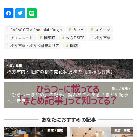
CACAOCAT×ChocolateOrigin
カフェ
スイーツ
チョコレート
岡東町
枚方T-SITE
枚方市駅
枚方市駅・枚方公園駅エリア
開店
古い投稿
枚方市内と近隣の桜の開花状況2023【投稿も募集】
新しい投稿
「ひらつーまとめ」の記事、読んだことある？まとめ記事
へご意見…
あなたにおすすめの記事
開店・閉店
開店・閉店