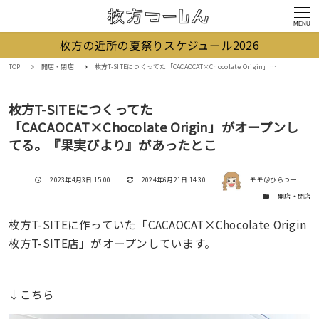
MENU
枚方の近所の夏祭りスケジュール2026
TOP
開店・閉店
枚方T-SITEにつくってた「CACAOCAT×Chocolate Origin」がオープンしてる。『果実びより』があったとこ
枚方T-SITEにつくってた
「CACAOCAT×Chocolate Origin」がオープンし
てる。『果実びより』があったとこ
著者
投稿日
更新日
2023年4月3日 15:00
2024年6月21日 14:30
モモ＠ひらつー
カテゴリー
開店・閉店
枚方T-SITEに作っていた「CACAOCAT×Chocolate Origin
枚方T-SITE店」がオープンしています。
↓こちら