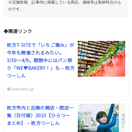
※店舗情報、記事内に掲載している商品、価格等は取材時点のも
のです。
◆関連リンク
枚方T-SITEで「いちご摘み」が
今年も開催されるみたい。
3/30〜4/9。期間中にはパン祭
り「WE♥BAKERY！」も – 枚方
つーしん
www.hira2.jp
枚方市内と近隣の開店・閉店一
覧（日付順）2023【ひらつー
まとめ】 – 枚方つーしん