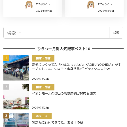
モモ＠ひらつー
モモ＠ひらつー
2026年8月6日
2026年8月5日
検
検索
索
ひらつー月間人気記事ベスト10
開店・閉店
高槻につくってた「HALO, patissier KAORU YOSHIDA」がオ
ープンしてる。シロモト出身世界3位パティシエのお店
2026年7月26日
開店・閉店
イオンモール久御山の複数店舗が開店＆閉店
2026年7月29日
ニュース
宮之阪に行列できてた。あら川の桃