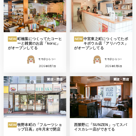
町楠葉につくってたコーヒ
中宮東之町につくってたポ
NEW
NEW
ーと雑貨のお店「koru;」
キボウル店「アリハウス」
がオープンしてる
がオープンしてる
モモ＠ひらつー
モモ＠ひらつー
2026年8月7日
2026年8月6日
開店・閉店
開店・閉店
牧野本町の「フルーツショ
西禁野に「SUNZEN」ってスパ
NEW
ップ日高」が8月末で閉店
イスカレー店ができてる