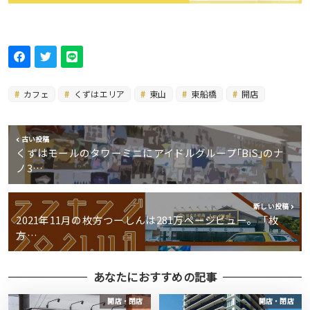
カフェ
くずはエリア
東山
東船橋
開店
古い投稿
くずはモールのタワーミニにアイドルグループ｢BiS｣のナ
ノ3…
新しい投稿
2021年11月の枚方つーしんは281万ページビュー。「枚
方…
あなたにおすすめの記事
開店・閉店
開店・閉店