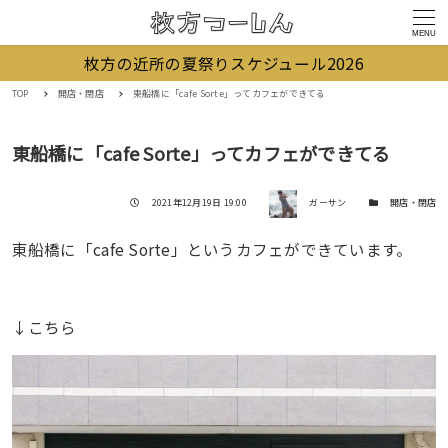
MENU
枚方の近所の夏祭りスケジュール2026
TOP
開店・閉店
東船橋に「cafe Sorte」ってカフェができてる
東船橋に「cafe Sorte」ってカフェができてる
著者
投稿日
カテゴリー
2021年12月19日 19:00
ガーサン
開店・閉店
東船橋に「cafe Sorte」というカフェができています。
↓こちら