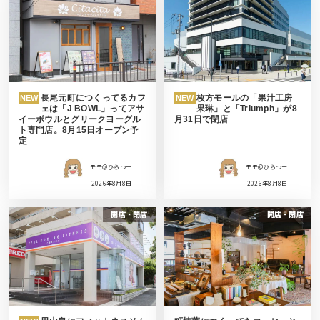
長尾元町につくってるカフ
枚方モールの「果汁工房
NEW
NEW
ェは「J BOWL」ってアサ
果琳」と「Triumph」が8
イーボウルとグリークヨーグル
月31日で閉店
ト専門店。8月15日オープン予
定
モモ＠ひらつー
モモ＠ひらつー
2026年8月8日
2026年8月8日
開店・閉店
開店・閉店