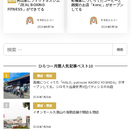
男山泉にフィットネスジム
町楠葉につくってたコーヒーと
NEW
「ZEAL BOXING
雑貨のお店「koru;」がオープン
FITNESS」ができてる
してる
モモ＠ひらつー
モモ＠ひらつー
2026年8月7日
2026年8月7日
検
検索
索
ひらつー月間人気記事ベスト10
開店・閉店
高槻につくってた「HALO, patissier KAORU YOSHIDA」がオ
ープンしてる。シロモト出身世界3位パティシエのお店
2026年7月26日
開店・閉店
イオンモール久御山の複数店舗が開店＆閉店
2026年7月29日