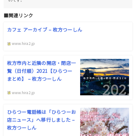
■関連リンク
カフェ アーカイブ – 枚方つーしん
www.hira2.jp
枚方市内と近隣の開店・閉店一
覧（日付順）2021【ひらつー
まとめ】 – 枚方つーしん
www.hira2.jp
ひらつー電話帳は「ひらつーお
店ニュース」へ移行しました –
枚方つーしん