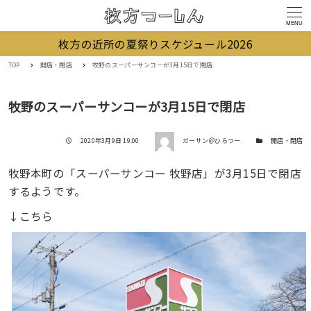
MENU
枚方の近所の夏祭りスケジュール2026
TOP
開店・閉店
牧野のスーパーサンコーが3月15日で閉店
牧野のスーパーサンコーが3月15日で閉店
著者
投稿日
カテゴリー
2020年3月9日 19:00
ガーサン＠ひらつー
開店・閉店
牧野本町の「スーパーサンコー 牧野店」が3月15日で閉店
するようです。
↓こちら