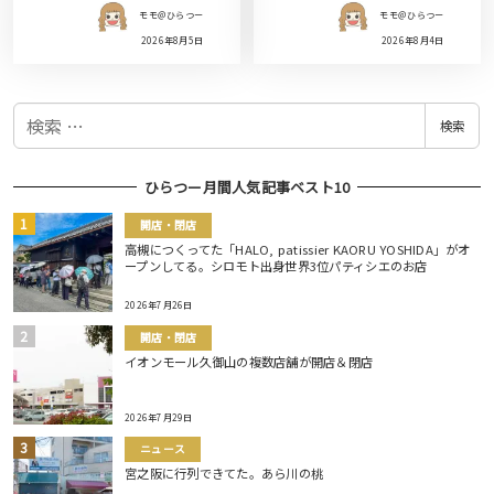
モモ＠ひらつー
モモ＠ひらつー
2026年8月5日
2026年8月4日
検
検索
索
ひらつー月間人気記事ベスト10
開店・閉店
高槻につくってた「HALO, patissier KAORU YOSHIDA」がオ
ープンしてる。シロモト出身世界3位パティシエのお店
2026年7月26日
開店・閉店
イオンモール久御山の複数店舗が開店＆閉店
2026年7月29日
ニュース
宮之阪に行列できてた。あら川の桃