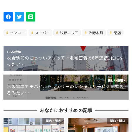
サンコー
スーパー
牧野エリア
牧野本町
閉店
古い投稿
牧野駅前のごっついアレって…地域密着で6年連続1位にな
ったア…
新しい投稿
京阪電車でモバイルバッテリーのレンタルサービスを始め
るみたい…
あなたにおすすめの記事
開店・閉店
開店・閉店