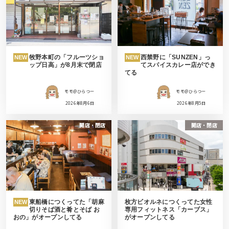
牧野本町の「フルーツショ
西禁野に「SUNZEN」っ
NEW
NEW
ップ日高」が8月末で閉店
てスパイスカレー店ができ
てる
モモ＠ひらつー
モモ＠ひらつー
2026年8月6日
2026年8月5日
開店・閉店
開店・閉店
東船橋につくってた「胡麻
枚方ビオルネにつくってた女性
NEW
切りそば酒と肴とそば お
専用フィットネス「カーブス」
おの」がオープンしてる
がオープンしてる