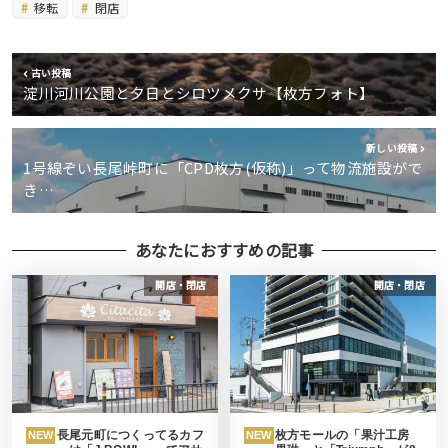
移転
閉店
古い投稿
淀川河川公園と夕日とシロツメクサ【枚方フォト】
新しい投稿
1号線ぞい長尾峠町に「CPD枚方(仮称)」って物流施設がで
き…
あなたにおすすめの記事
開店・閉店
開店・閉店
長尾元町につくってるカフ
枚方モールの「果汁工房
NEW
NEW