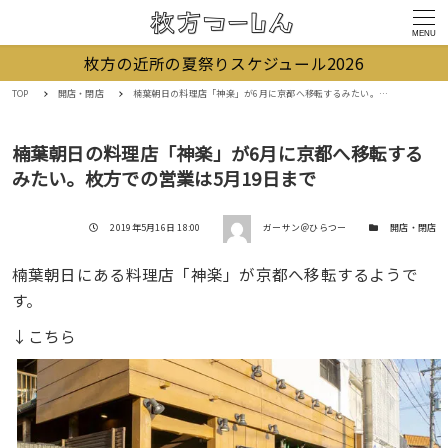
MENU
枚方の近所の夏祭りスケジュール2026
TOP
開店・閉店
楠葉朝日の料理店「神楽」が6月に京都へ移転するみたい。枚方での営業は5月19日まで
楠葉朝日の料理店「神楽」が6月に京都へ移転する
みたい。枚方での営業は5月19日まで
著者
投稿日
カテゴリー
2019年5月16日 18:00
ガーサン＠ひらつー
開店・閉店
楠葉朝日にある料理店「神楽」が京都へ移転するようで
す。
↓こちら