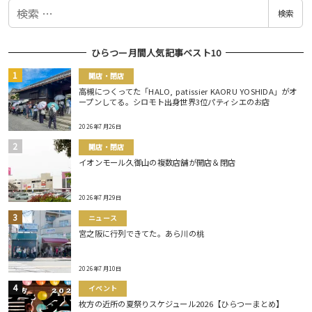
検
検索
索
ひらつー月間人気記事ベスト10
開店・閉店
高槻につくってた「HALO, patissier KAORU YOSHIDA」がオ
ープンしてる。シロモト出身世界3位パティシエのお店
2026年7月26日
開店・閉店
イオンモール久御山の複数店舗が開店＆閉店
2026年7月29日
ニュース
宮之阪に行列できてた。あら川の桃
2026年7月10日
イベント
枚方の近所の夏祭りスケジュール2026【ひらつーまとめ】