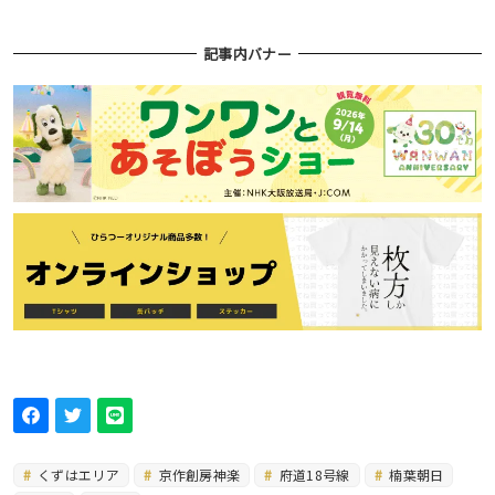
記事内バナー
くずはエリア
京作創房神楽
府道18号線
楠葉朝日