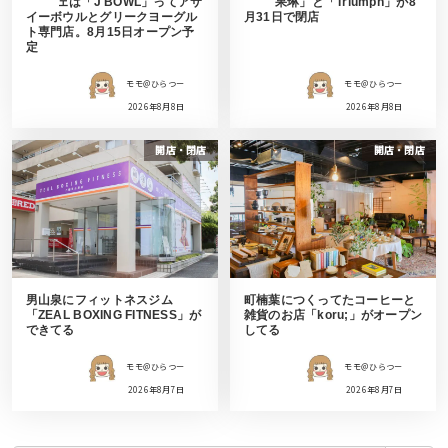
ェは「J BOWL」ってアサ
果琳」と「Triumph」が8
イーボウルとグリークヨーグル
月31日で閉店
ト専門店。8月15日オープン予
定
モモ＠ひらつー
モモ＠ひらつー
2026年8月8日
2026年8月8日
開店・閉店
開店・閉店
男山泉にフィットネスジム
町楠葉につくってたコーヒーと
「ZEAL BOXING FITNESS」が
雑貨のお店「koru;」がオープン
できてる
してる
モモ＠ひらつー
モモ＠ひらつー
2026年8月7日
2026年8月7日