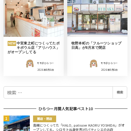
中宮東之町につくってたポ
牧野本町の「フルーツショップ
NEW
キボウル店「アリハウス」
日高」が8月末で閉店
がオープンしてる
モモ＠ひらつー
モモ＠ひらつー
2026年8月6日
2026年8月6日
検
検索
索
ひらつー月間人気記事ベスト10
開店・閉店
高槻につくってた「HALO, patissier KAORU YOSHIDA」がオ
ープンしてる。シロモト出身世界3位パティシエのお店