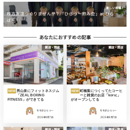
新しい投稿
枚方友達つくりませんか？「ひらつー飲み会」at ひら
ば…
あなたにおすすめの記事
開店・閉店
開店・閉店
男山泉にフィットネスジム
町楠葉につくってたコーヒ
NEW
NEW
「ZEAL BOXING
ーと雑貨のお店「koru;」
FITNESS」ができてる
がオープンしてる
モモ＠ひらつー
モモ＠ひらつー
2026年8月7日
2026年8月7日
開店・閉店
開店・閉店