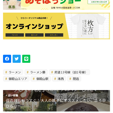
ラーメン
ラーメン藤
府道13号線（旧1号線）
御殿山エリア
御殿山駅
渚西
閉店
古い投稿
母の日ももうすぐ！大人の親子にオススメしたい、ふろ＠
ひらつー…