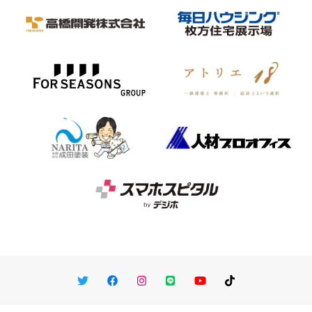
Twitter
Facebook
Instagram
LINE
You Tube
TikTok