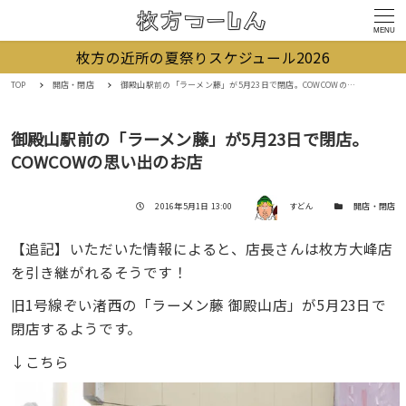
MENU
枚方の近所の夏祭りスケジュール2026
TOP
開店・閉店
御殿山駅前の「ラーメン藤」が5月23日で閉店。COWCOWの思い出のお店
御殿山駅前の「ラーメン藤」が5月23日で閉店。
COWCOWの思い出のお店
著者
投稿日
カテゴリー
2016年5月1日 13:00
すどん
開店・閉店
【追記】いただいた情報によると、店長さんは枚方大峰店
を引き継がれるそうです！
旧1号線ぞい渚西の「ラーメン藤 御殿山店」が5月23日で
閉店するようです。
↓こちら