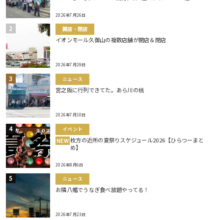
2026年7月26日
開店・閉店
イオンモール久御山の複数店舗が開店＆閉店
2026年7月29日
ニュース
宮之阪に行列できてた。あら川の桃
2026年7月10日
イベント
枚方の近所の夏祭りスケジュール2026【ひらつーまと
NEW
め】
2026年8月6日
ニュース
お隣八幡でうなぎ食べ放題やってる！
2026年7月23日