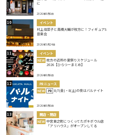
に
2026年8月6日
イベント
村上佳菜子と高橋大輔が枚方に！フィギュアS
音楽会
2026年5月24日
イベント
枚方の近所の夏祭りスケジュール
NEW
2026【ひらつーまとめ】
2026年8月6日
PRニュース
8/7(金)・8(土)の夜はバルナイト
NEW
PR
2026年8月6日
開店・閉店
中宮東之町につくってたポキボウル店
NEW
「アリハウス」がオープンしてる