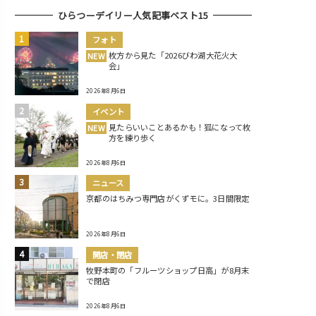
ひらつーデイリー人気記事ベスト15
フォト
枚方から見た「2026びわ湖大花火大
NEW
会」
2026年8月6日
イベント
見たらいいことあるかも！狐になって枚
NEW
方を練り歩く
2026年8月6日
ニュース
京都のはちみつ専門店がくずモに。3日間限定
2026年8月6日
開店・閉店
牧野本町の「フルーツショップ日高」が8月末
で閉店
2026年8月6日