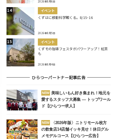
2026年8月6日
イベント
くずはに移動科学館くる。8/15･16
2026年8月5日
イベント
くずモの珈琲フェスタがパワーアップ！紅茶
も
2026年8月4日
ひらつーパートナー記事広告
美味しいもん好き集まれ！地元を
NEW
愛するスタッフ大募集 ― トップワール
ド【ひらつー求人】
〈2026年版〉ニトリモール枚方
NEW
の飲食店14店舗イッキ見せ！休日グル
メモデルコース【ひらつー広告】