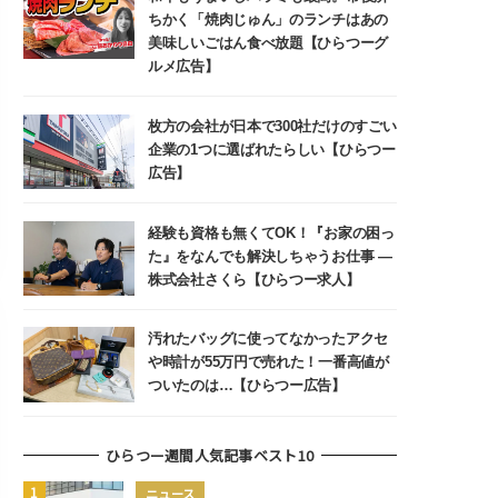
ちかく「焼肉じゅん」のランチはあの
美味しいごはん食べ放題【ひらつーグ
ルメ広告】
枚方の会社が日本で300社だけのすごい
企業の1つに選ばれたらしい【ひらつー
広告】
経験も資格も無くてOK！『お家の困っ
た』をなんでも解決しちゃうお仕事 ―
株式会社さくら【ひらつー求人】
汚れたバッグに使ってなかったアクセ
や時計が55万円で売れた！一番高値が
ついたのは…【ひらつー広告】
ひらつー週間人気記事ベスト10
ニュース