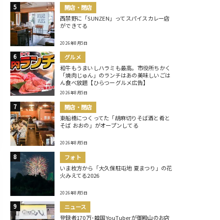
開店・閉店
西禁野に「SUNZEN」ってスパイスカレー店
ができてる
2026年8月5日
グルメ
和牛もうまいしハラミも最高。市役所ちかく
「焼肉じゅん」のランチはあの美味しいごは
ん食べ放題【ひらつーグルメ広告】
2026年8月5日
開店・閉店
東船橋につくってた「胡麻切りそば酒と肴と
そば おおの」がオープンしてる
2026年8月5日
フォト
いま枚方から「大久保駐屯地 夏まつり」の花
火みえてる2026
2026年8月5日
ニュース
登録者170万･韓国YouTuberが御殿山のお店