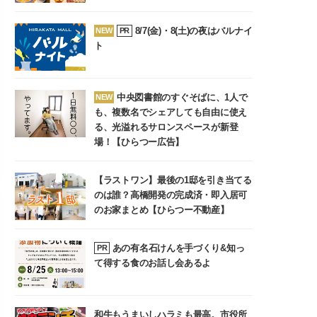
8/7(金)・8(土)の夜はバルナイ
NEW
PR
ト
中央図書館のすぐそばに、1人で
NEW
も、複数名でシェアしても自由に使え
る、光溢れるサロンスペースが新登
場！【ひらつー広告】
【ラストワン】最後の1邸を引き当てる
のは誰？高橋開発の完成済・即入居可
のお家まとめ【ひらつー不動産】
あの有名石けんを手づくり&知っ
PR
て得する食のお話し会あるよ
和牛もうまいしハラミも最高。市役所