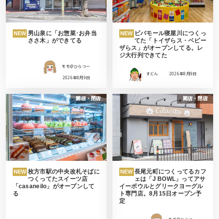
男山泉に「お惣菜･お弁当
ビバモール寝屋川につくっ
NEW
NEW
ささ木」ができてる
てた「トイザらス・ベビー
ザらス」がオープンしてる。レ
ジ大行列できてた
モモ＠ひらつー
すどん
2026年8月9日
2026年8月9日
開店・閉店
開店・閉店
枚方市駅の中央改札そばに
長尾元町につくってるカフ
NEW
NEW
つくってたスイーツ店
ェは「J BOWL」ってアサ
「casaneilo」がオープンして
イーボウルとグリークヨーグル
る
ト専門店。8月15日オープン予
定