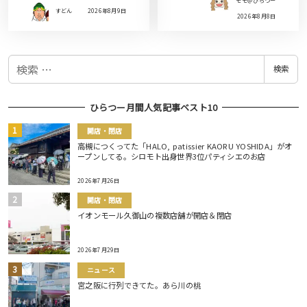
モモ＠ひらつー
すどん
2026年8月9日
2026年8月8日
検
検索
索
ひらつー月間人気記事ベスト10
開店・閉店
高槻につくってた「HALO, patissier KAORU YOSHIDA」がオ
ープンしてる。シロモト出身世界3位パティシエのお店
2026年7月26日
開店・閉店
イオンモール久御山の複数店舗が開店＆閉店
2026年7月29日
ニュース
宮之阪に行列できてた。あら川の桃