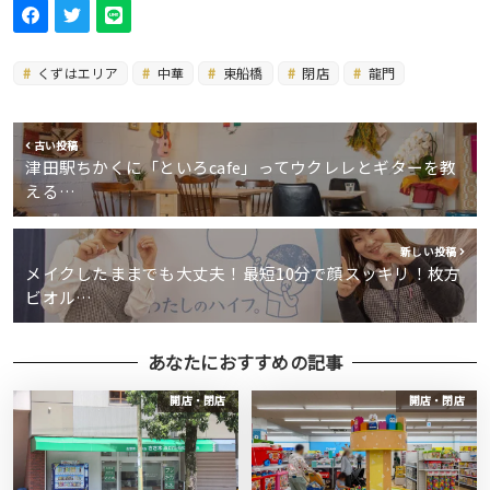
くずはエリア
中華
東船橋
閉店
龍門
古い投稿
津田駅ちかくに「といろcafe」ってウクレレとギターを教
える…
新しい投稿
メイクしたままでも大丈夫！最短10分で顔スッキリ！枚方
ビオル…
あなたにおすすめの記事
開店・閉店
開店・閉店