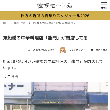
MENU
枚方の近所の夏祭りスケジュール2026
TOP
開店・閉店
東船橋の中華料理店「龍門」が閉店してる
東船橋の中華料理店「龍門」が閉店してる
著者
投稿日
カテゴリー
2020年3月7日 15:00
モモ＠ひらつー
開店・閉店
府道18号線沿い東船橋の中華料理店「龍門」が閉店して
います。
↓こちら