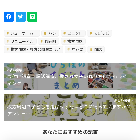
ジューサーバー
パン
ユニクロ
らぽっぽ
リニューアル
岡東町
枚方市駅
枚方市駅・枚方公園駅エリア
神戸屋
閉店
古い投稿
片付け講座に腸活講座、愛され女子の作り方にWebライテ
ィング…
新しい投稿
枚方周辺で子どもを遊ばせる時はどこに行っていますか？
アンケー…
あなたにおすすめの記事