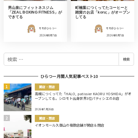
男山泉にフィットネスジム
町楠葉につくってたコーヒーと
「ZEAL BOXING FITNESS」が
雑貨のお店「koru;」がオープン
できてる
してる
モモ＠ひらつー
モモ＠ひらつー
2026年8月7日
2026年8月7日
検
検索
索
ひらつー月間人気記事ベスト10
開店・閉店
高槻につくってた「HALO, patissier KAORU YOSHIDA」がオ
ープンしてる。シロモト出身世界3位パティシエのお店
2026年7月26日
開店・閉店
イオンモール久御山の複数店舗が開店＆閉店