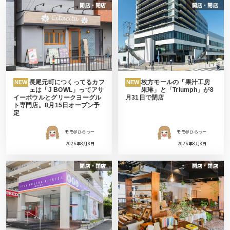
開店・閉店
開店・閉店
長尾元町につくってるカフ
枚方モールの「果汁工房
NEW
NEW
ェは「J BOWL」ってアサ
果琳」と「Triumph」が8
イーボウルとグリークヨーグル
月31日で閉店
ト専門店。8月15日オープン予
定
モモ＠ひらつー
モモ＠ひらつー
2026年8月8日
2026年8月8日
開店・閉店
開店・閉店