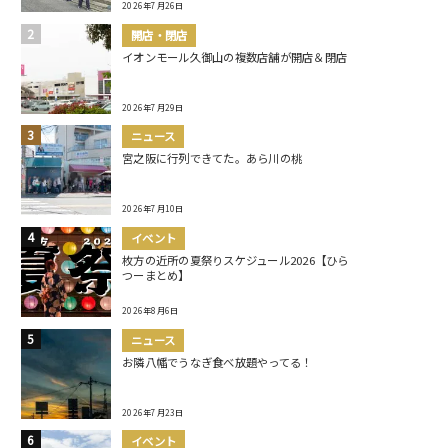
2026年7月26日
開店・閉店
イオンモール久御山の複数店舗が開店＆閉店
2026年7月29日
ニュース
宮之阪に行列できてた。あら川の桃
2026年7月10日
イベント
枚方の近所の夏祭りスケジュール2026【ひら
つーまとめ】
2026年8月6日
ニュース
お隣八幡でうなぎ食べ放題やってる！
2026年7月23日
イベント