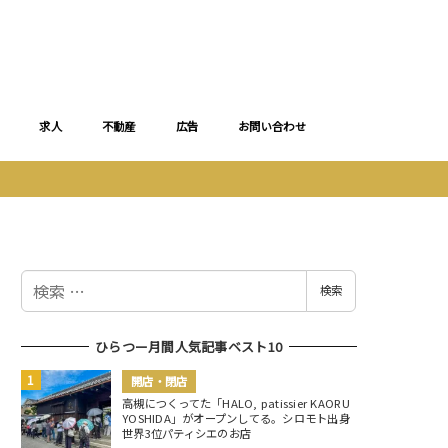
求人
不動産
広告
お問い合わせ
検
検索
索
ひらつー月間人気記事ベスト10
開店・閉店
高槻につくってた「HALO, patissier KAORU
YOSHIDA」がオープンしてる。シロモト出身
世界3位パティシエのお店