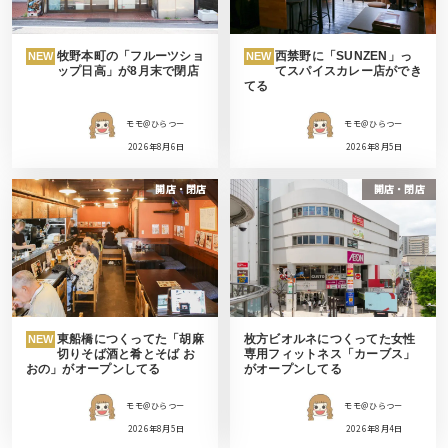
牧野本町の「フルーツショ
西禁野に「SUNZEN」っ
NEW
NEW
ップ日高」が8月末で閉店
てスパイスカレー店ができ
てる
モモ＠ひらつー
モモ＠ひらつー
2026年8月6日
2026年8月5日
開店・閉店
開店・閉店
東船橋につくってた「胡麻
枚方ビオルネにつくってた女性
NEW
切りそば酒と肴とそば お
専用フィットネス「カーブス」
おの」がオープンしてる
がオープンしてる
モモ＠ひらつー
モモ＠ひらつー
2026年8月5日
2026年8月4日