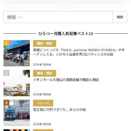
検
検索
索
ひらつー月間人気記事ベスト10
開店・閉店
高槻につくってた「HALO, patissier KAORU YOSHIDA」がオ
ープンしてる。シロモト出身世界3位パティシエのお店
2026年7月26日
開店・閉店
イオンモール久御山の複数店舗が開店＆閉店
2026年7月29日
ニュース
宮之阪に行列できてた。あら川の桃
2026年7月10日