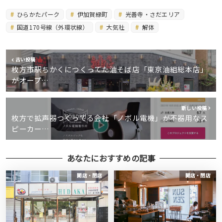
ひらかたパーク
伊加賀緑町
光善寺・さだエリア
国道170号線（外環状線）
大気社
解体
古い投稿
枚方市駅ちかくにつくってた油そば店「東京油組総本店」
がオープ…
新しい投稿
枚方で拡声器つくってる会社「ノボル電機」が不器用なス
ピーカー…
あなたにおすすめの記事
開店・閉店
開店・閉店