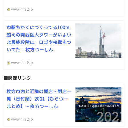
www.hira2.jp
市駅ちかくにつくってる100m
超えの関西医大タワーがいよい
よ最終段階に。ロゴや校章もつ
いてた – 枚方つーしん
www.hira2.jp
■関連リンク
枚方市内と近隣の開店・閉店一
覧（日付順）2021【ひらつー
まとめ】 – 枚方つーしん
www.hira2.jp