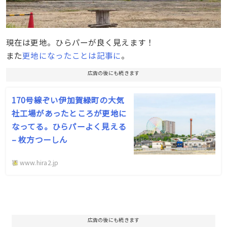
現在は更地。ひらパーが良く見えます！
また
更地になったことは記事に
。
広告の後にも続きます
170号線ぞい伊加賀緑町の大気
社工場があったところが更地に
なってる。ひらパーよく見える
– 枚方つーしん
www.hira2.jp
広告の後にも続きます