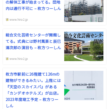
の解体工事が始まってる。団地
内は通行不可に – 枚方つーしん
www.hira2.jp
総合文化芸術センターが開館し
てる。式典には野村萬斎と辰巳
満次郎の演目も – 枚方つーしん
www.hira2.jp
枚方市駅前に26階建て126mの
建物ができるみたい。上階には
『天空のスカイスパ』がある
「カンデオホテルズ」が出店。
2023年度竣工予定 – 枚方つー
しん