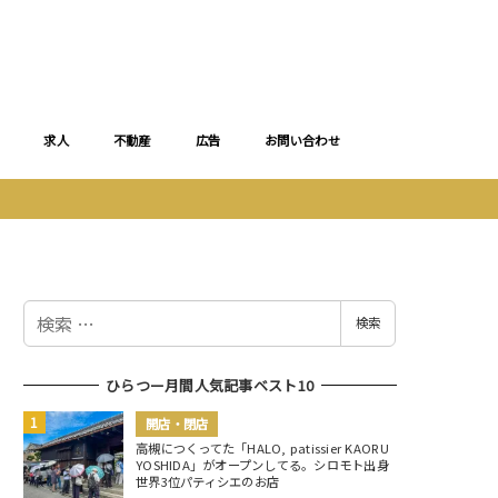
求人
不動産
広告
お問い合わせ
検
検索
索
ひらつー月間人気記事ベスト10
開店・閉店
高槻につくってた「HALO, patissier KAORU
YOSHIDA」がオープンしてる。シロモト出身
世界3位パティシエのお店