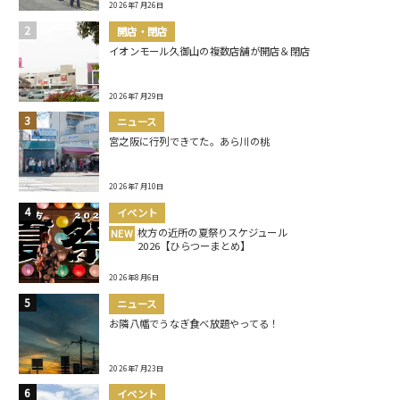
2026年7月26日
開店・閉店
イオンモール久御山の複数店舗が開店＆閉店
2026年7月29日
ニュース
宮之阪に行列できてた。あら川の桃
2026年7月10日
イベント
枚方の近所の夏祭りスケジュール
NEW
2026【ひらつーまとめ】
2026年8月6日
ニュース
お隣八幡でうなぎ食べ放題やってる！
2026年7月23日
イベント