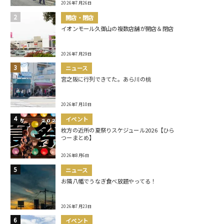
2026年7月26日
開店・閉店
イオンモール久御山の複数店舗が開店＆閉店
2026年7月29日
ニュース
宮之阪に行列できてた。あら川の桃
2026年7月10日
イベント
枚方の近所の夏祭りスケジュール2026【ひら
つーまとめ】
2026年8月6日
ニュース
お隣八幡でうなぎ食べ放題やってる！
2026年7月23日
イベント