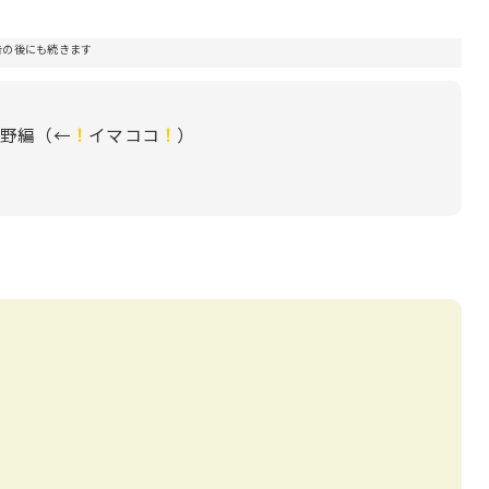
告の後にも続きます
野編（←
！
イマココ
！
）