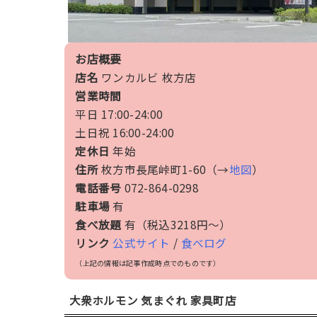
お店概要
店名
ワンカルビ 枚方店
営業時間
平日 17:00-24:00
土日祝 16:00-24:00
定休日
年始
住所
枚方市長尾峠町1-60（→
地図
）
電話番号
072-864-0298
駐車場
有
食べ放題
有（税込3218円〜）
リンク
公式サイト
/
食べログ
（上記の情報は記事作成時点でのものです）
大衆ホルモン 気まぐれ 家具町店