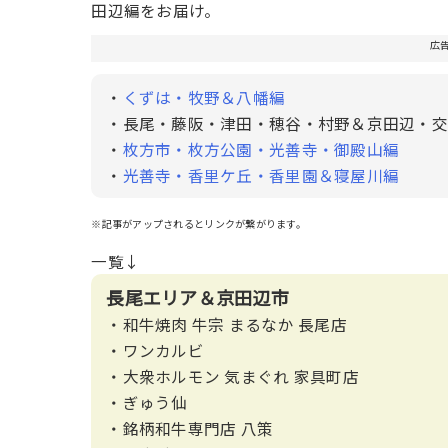
田辺編をお届け。
広
・
くずは・牧野＆八幡編
・長尾・藤阪・津田・穂谷・村野＆京田辺・交
・
枚方市・枚方公園・光善寺・御殿山編
・
光善寺・香里ケ丘・香里園＆寝屋川編
※記事がアップされるとリンクが繋がります。
一覧↓
長尾エリア＆京田辺市
・和牛焼肉 牛宗 まるなか 長尾店
・ワンカルビ
・大衆ホルモン 気まぐれ 家具町店
・ぎゅう仙
・銘柄和牛専門店 八策