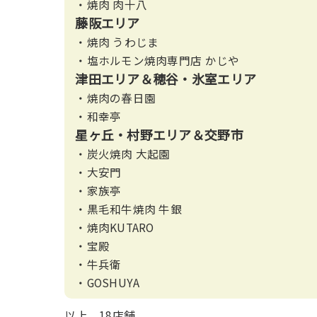
・焼肉 肉十八
藤阪エリア
・焼肉 うわじま
・塩ホルモン焼肉専門店 かじや
津田エリア＆穂谷・氷室エリア
・焼肉の春日園
・和幸亭
星ヶ丘・村野エリア＆交野市
・炭火焼肉 大起園
・大安門
・家族亭
・黒毛和牛焼肉 牛銀
・焼肉KUTARO
・宝殿
・牛兵衛
・GOSHUYA
以上、18店舗。