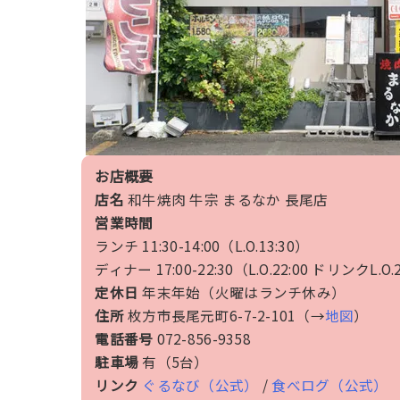
お店概要
店名
和牛焼肉 牛宗 まるなか 長尾店
営業時間
ランチ 11:30-14:00（L.O.13:30）
ディナー 17:00-22:30（L.O.22:00 ドリンクL.O.
定休日
年末年始（火曜はランチ休み）
住所
枚方市長尾元町6-7-2-101（→
地図
）
電話番号
072-856-9358
駐車場
有（5台）
リンク
ぐるなび（公式）
/
食べログ（公式）