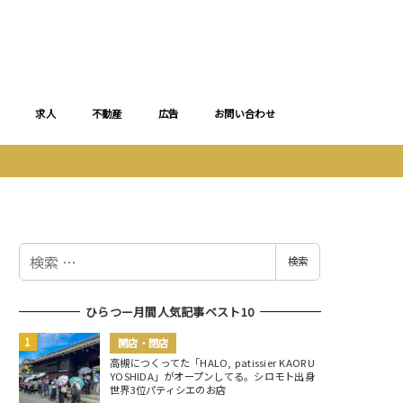
求人
不動産
広告
お問い合わせ
検
検索
索
ひらつー月間人気記事ベスト10
開店・閉店
高槻につくってた「HALO, patissier KAORU
YOSHIDA」がオープンしてる。シロモト出身
世界3位パティシエのお店