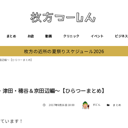
まとめ
お店
動画
クリニック
イベント
ビジネス
枚方の近所の夏祭りスケジュール2026
田辺編〜【ひらつーまとめ】
・津田・穂谷＆京田辺編〜【ひらつーまとめ】
著者
投稿日
カテゴリー
2017年9月16日 18:00
すどん
まとめ
めています！