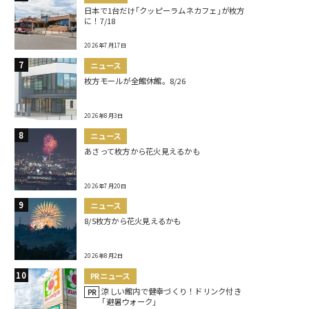
日本で1台だけ｢クッピーラムネカフェ｣が枚方
に！7/18
2026年7月17日
ニュース
枚方モールが全館休館。8/26
2026年8月3日
ニュース
あさって枚方から花火見えるかも
2026年7月20日
ニュース
8/5枚方から花火見えるかも
2026年8月2日
PRニュース
涼しい館内で健幸づくり！ドリンク付き
PR
｢避暑ウォーク｣