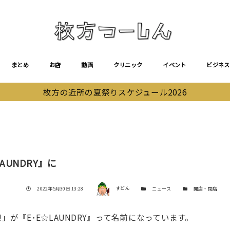
まとめ
お店
動画
クリニック
イベント
ビジネス
枚方の近所の夏祭りスケジュール2026
AUNDRY』に
著者
投稿日
カテゴリー
カテゴリー
2022年5月30日 13:28
すどん
ニュース
開店・閉店
」が『E･E☆LAUNDRY』って名前になっています。