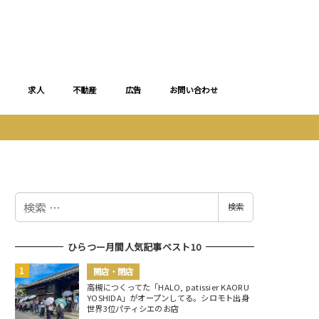
求人
不動産
広告
お問い合わせ
検
検索
索
ひらつー月間人気記事ベスト10
開店・閉店
高槻につくってた「HALO, patissier KAORU
YOSHIDA」がオープンしてる。シロモト出身
世界3位パティシエのお店