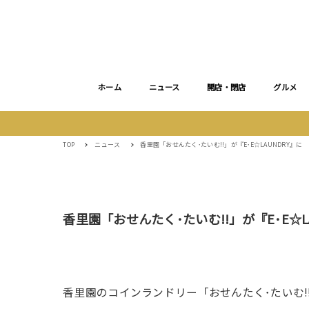
ホーム
ニュース
開店・閉店
グルメ
TOP
ニュース
香里園「おせんたく･たいむ!!」が『E･E☆LAUNDRY』に
香里園「おせんたく･たいむ!!」が『E･E☆L
香里園のコインランドリー「おせんたく･たいむ!!