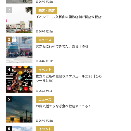
2026年7月26日
開店・閉店
イオンモール久御山の複数店舗が開店＆閉店
2026年7月29日
ニュース
宮之阪に行列できてた。あら川の桃
2026年7月10日
イベント
枚方の近所の夏祭りスケジュール2026【ひら
つーまとめ】
2026年8月6日
ニュース
お隣八幡でうなぎ食べ放題やってる！
2026年7月23日
イベント