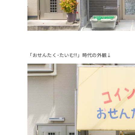
「おせんたく･たいむ!!」時代の外観↓