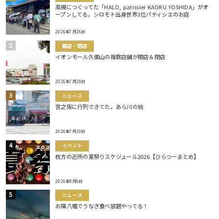
高槻につくってた「HALO, patissier KAORU YOSHIDA」がオ
ープンしてる。シロモト出身世界3位パティシエのお店
2026年7月26日
開店・閉店
イオンモール久御山の複数店舗が開店＆閉店
2026年7月29日
ニュース
宮之阪に行列できてた。あら川の桃
2026年7月10日
イベント
枚方の近所の夏祭りスケジュール2026【ひらつーまとめ】
2026年8月6日
ニュース
お隣八幡でうなぎ食べ放題やってる！