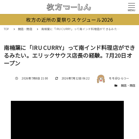
MENU
枚方の近所の夏祭りスケジュール2026
TOP
開店・閉店
南楠葉に「IRU CURRY」って南インド料理店ができるみたい。エリックサウス店長の経験。7月20日オープン
南楠葉に「IRU CURRY」って南インド料理店ができ
るみたい。エリックサウス店長の経験。7月20日オ
ープン
著者
投稿日
更新日
2026年7月8日 21:00
2026年7月12日 06:22
モモ＠ひらつー
カテゴリー
開店・閉店