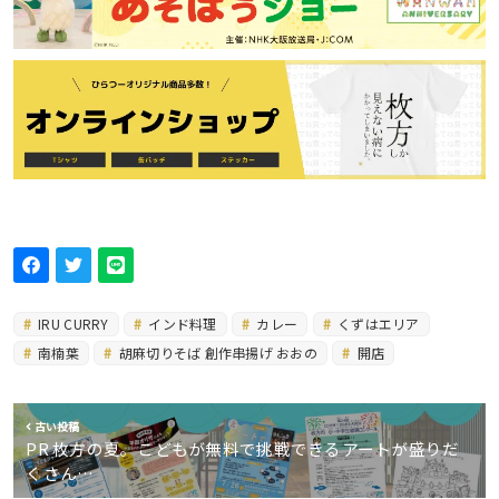
IRU CURRY
インド料理
カレー
くずはエリア
南楠葉
胡麻切りそば 創作串揚げ おおの
開店
古い投稿
PR 枚方の夏。こどもが無料で挑戦できるアートが盛りだ
くさん…