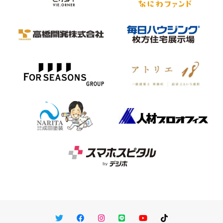
Twitter
Facebook
Instagram
LINE
You Tube
TikTok