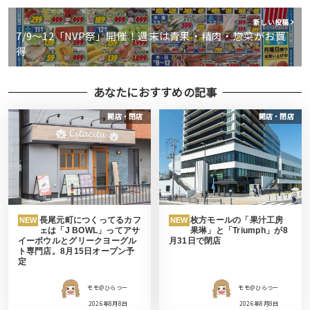
新しい投稿
7/9〜12「NVP祭」開催！週末は青果・精肉・惣菜がお買
得
あなたにおすすめの記事
開店・閉店
開店・閉店
長尾元町につくってるカフ
枚方モールの「果汁工房
NEW
NEW
ェは「J BOWL」ってアサ
果琳」と「Triumph」が8
イーボウルとグリークヨーグル
月31日で閉店
ト専門店。8月15日オープン予
定
モモ＠ひらつー
モモ＠ひらつー
2026年8月8日
2026年8月8日