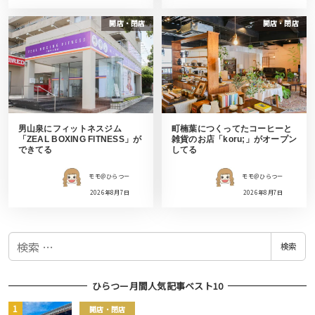
開店・閉店
開店・閉店
男山泉にフィットネスジム
町楠葉につくってたコーヒーと
「ZEAL BOXING FITNESS」が
雑貨のお店「koru;」がオープン
できてる
してる
モモ＠ひらつー
モモ＠ひらつー
2026年8月7日
2026年8月7日
検
検索
索
ひらつー月間人気記事ベスト10
開店・閉店