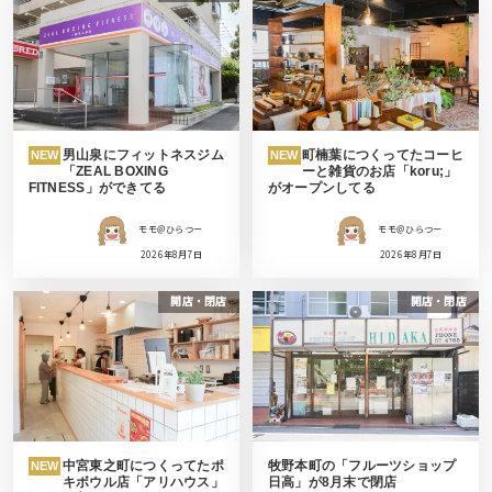
男山泉にフィットネスジム
町楠葉につくってたコーヒ
NEW
NEW
「ZEAL BOXING
ーと雑貨のお店「koru;」
FITNESS」ができてる
がオープンしてる
モモ＠ひらつー
モモ＠ひらつー
2026年8月7日
2026年8月7日
開店・閉店
開店・閉店
中宮東之町につくってたポ
牧野本町の「フルーツショップ
NEW
キボウル店「アリハウス」
日高」が8月末で閉店