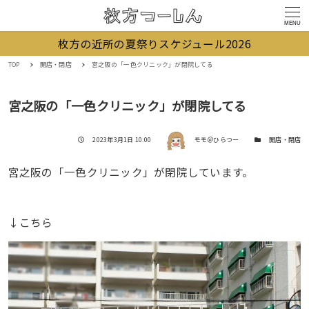
MENU
枚方の近所の夏祭りスケジュール2026
TOP
開店・閉店
宮之阪の「一色クリニック」が閉院してる
宮之阪の「一色クリニック」が閉院してる
著者
投稿日
カテゴリー
2023年3月1日 10:00
モモ＠ひらつー
開店・閉店
宮之阪の「一色クリニック」が閉院しています。
↓こちら