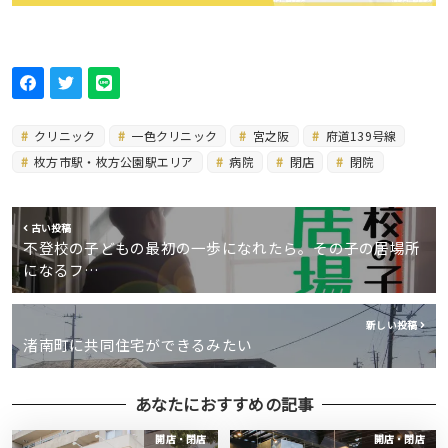
クリニック
一色クリニック
宮之阪
府道139号線
枚方市駅・枚方公園駅エリア
病院
閉店
閉院
古い投稿
不登校の子どもの最初の一歩になれたら。その子の居場所
になるフ…
新しい投稿
渚南町に共同住宅ができるみたい
あなたにおすすめの記事
開店・閉店
開店・閉店