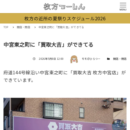
MENU
枚方の近所の夏祭りスケジュール2026
TOP
開店・閉店
中宮東之町に「買取大吉」ができてる
中宮東之町に「買取大吉」ができてる
著者
投稿日
カテゴリー
2026年5月8日 12:00
モモ＠ひらつー
開店・閉店
府道144号線沿い中宮東之町に「買取大吉 枚方中宮店」が
できています。