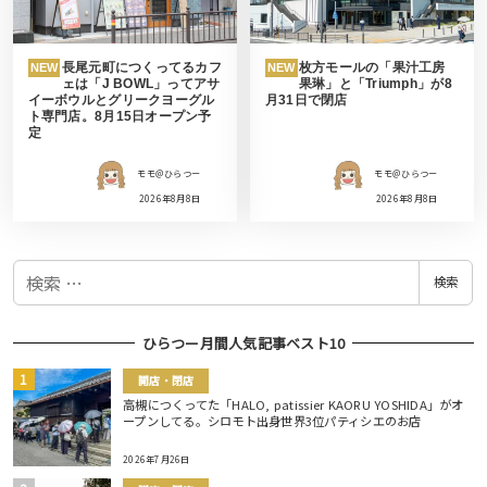
長尾元町につくってるカフ
枚方モールの「果汁工房
NEW
NEW
ェは「J BOWL」ってアサ
果琳」と「Triumph」が8
イーボウルとグリークヨーグル
月31日で閉店
ト専門店。8月15日オープン予
定
モモ＠ひらつー
モモ＠ひらつー
2026年8月8日
2026年8月8日
検
検索
索
ひらつー月間人気記事ベスト10
開店・閉店
高槻につくってた「HALO, patissier KAORU YOSHIDA」がオ
ープンしてる。シロモト出身世界3位パティシエのお店
2026年7月26日