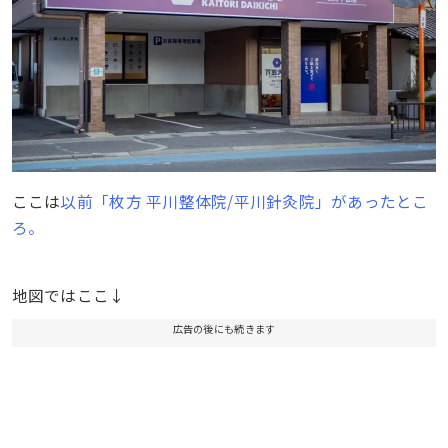
ここは
以前「枚方 平川整体院/平川針灸院」があったとこ
ろ。
地図ではここ↓
広告の後にも続きます