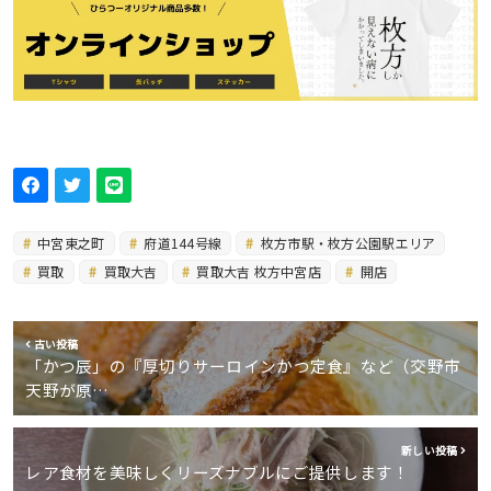
中宮東之町
府道144号線
枚方市駅・枚方公園駅エリア
買取
買取大吉
買取大吉 枚方中宮店
開店
古い投稿
「かつ辰」の『厚切りサーロインかつ定食』など（交野市
天野が原…
新しい投稿
レア食材を美味しくリーズナブルにご提供します！