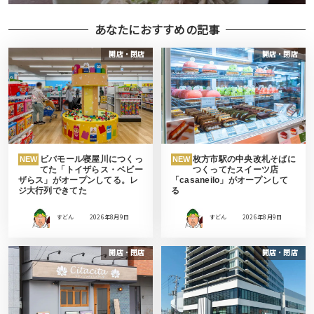
あなたにおすすめの記事
開店・閉店
開店・閉店
ビバモール寝屋川につくっ
枚方市駅の中央改札そばに
NEW
NEW
てた「トイザらス・ベビー
つくってたスイーツ店
ザらス」がオープンしてる。レ
「casaneilo」がオープンして
ジ大行列できてた
る
すどん
2026年8月9日
すどん
2026年8月9日
開店・閉店
開店・閉店