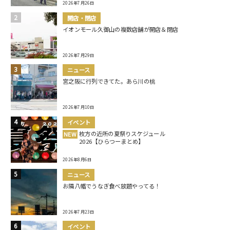
2026年7月26日
開店・閉店
イオンモール久御山の複数店舗が開店＆閉店
2026年7月29日
ニュース
宮之阪に行列できてた。あら川の桃
2026年7月10日
イベント
枚方の近所の夏祭りスケジュール
NEW
2026【ひらつーまとめ】
2026年8月6日
ニュース
お隣八幡でうなぎ食べ放題やってる！
2026年7月23日
イベント