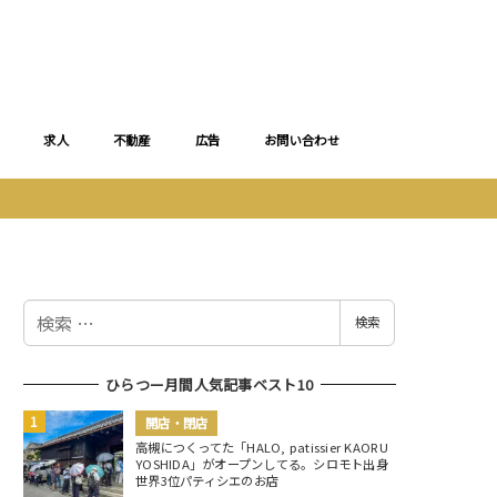
求人
不動産
広告
お問い合わせ
検
検索
索
ひらつー月間人気記事ベスト10
開店・閉店
高槻につくってた「HALO, patissier KAORU
YOSHIDA」がオープンしてる。シロモト出身
世界3位パティシエのお店