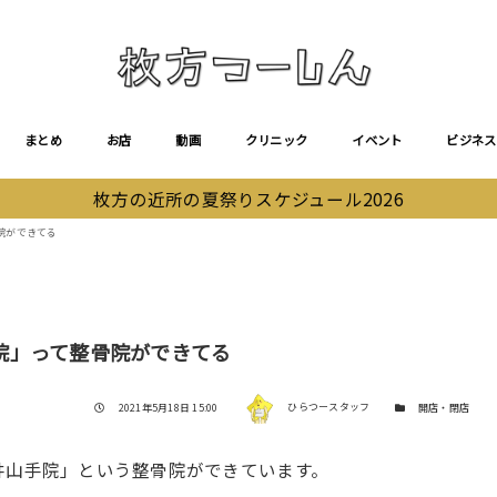
まとめ
お店
動画
クリニック
イベント
ビジネス
枚方の近所の夏祭りスケジュール2026
院ができてる
院」って整骨院ができてる
著者
投稿日
カテゴリー
2021年5月18日 15:00
ひらつースタッフ
開店・閉店
井山手院」という整骨院ができています。