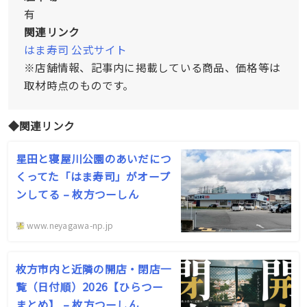
有
関連リンク
はま寿司 公式サイト
※店舗情報、記事内に掲載している商品、価格等は
取材時点のものです。
◆関連リンク
星田と寝屋川公園のあいだにつ
くってた「はま寿司」がオープ
ンしてる – 枚方つーしん
www.neyagawa-np.jp
枚方市内と近隣の開店・閉店一
覧（日付順）2026【ひらつー
まとめ】 – 枚方つーしん