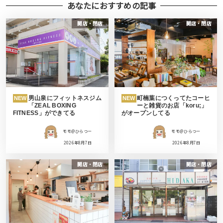
あなたにおすすめの記事
開店・閉店
開店・閉店
男山泉にフィットネスジム
町楠葉につくってたコーヒ
NEW
NEW
「ZEAL BOXING
ーと雑貨のお店「koru;」
FITNESS」ができてる
がオープンしてる
モモ＠ひらつー
モモ＠ひらつー
2026年8月7日
2026年8月7日
開店・閉店
開店・閉店