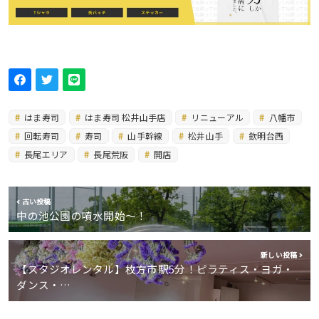
はま寿司
はま寿司 松井山手店
リニューアル
八幡市
回転寿司
寿司
山手幹線
松井山手
欽明台西
長尾エリア
長尾荒阪
開店
古い投稿
中の池公園の噴水開始〜！
新しい投稿
【スタジオレンタル】枚方市駅5分！ピラティス・ヨガ・
ダンス・…