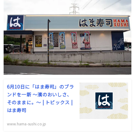
6月10日に「はま寿司」のブラ
ンドを一新 ～濱のおいしさ、
そのままに。～ | トピックス |
はま寿司
www.hama-sushi.co.jp