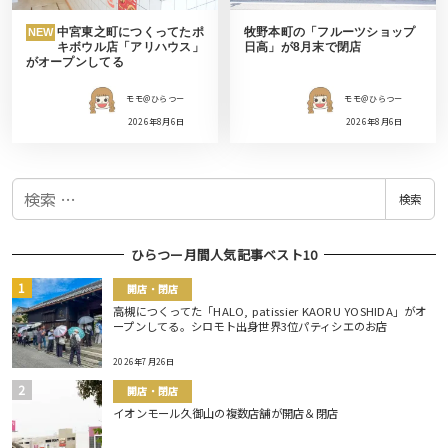
中宮東之町につくってたポ
牧野本町の「フルーツショップ
NEW
キボウル店「アリハウス」
日高」が8月末で閉店
がオープンしてる
モモ＠ひらつー
モモ＠ひらつー
2026年8月6日
2026年8月6日
検
検索
索
ひらつー月間人気記事ベスト10
開店・閉店
高槻につくってた「HALO, patissier KAORU YOSHIDA」がオ
ープンしてる。シロモト出身世界3位パティシエのお店
2026年7月26日
開店・閉店
イオンモール久御山の複数店舗が開店＆閉店