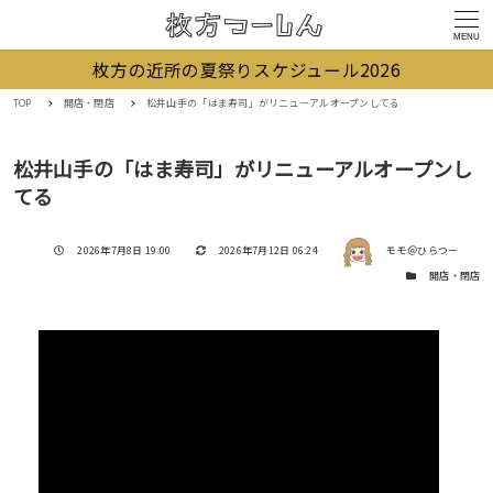
MENU
枚方の近所の夏祭りスケジュール2026
TOP
開店・閉店
松井山手の「はま寿司」がリニューアルオープンしてる
松井山手の「はま寿司」がリニューアルオープンし
てる
著者
投稿日
更新日
2026年7月8日 19:00
2026年7月12日 06:24
モモ＠ひらつー
カテゴリー
開店・閉店