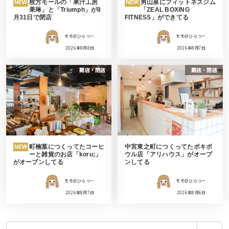
枚方モールの「果汁工房
男山泉にフィットネスジム
NEW
NEW
果琳」と「Triumph」が8
「ZEAL BOXING
月31日で閉店
FITNESS」ができてる
モモ＠ひらつー
モモ＠ひらつー
2026年8月8日
2026年8月7日
開店・閉店
開店・閉店
町楠葉につくってたコーヒ
中宮東之町につくってたポキボ
NEW
ーと雑貨のお店「koru;」
ウル店「アリハウス」がオープ
がオープンしてる
ンしてる
モモ＠ひらつー
モモ＠ひらつー
2026年8月7日
2026年8月6日
検