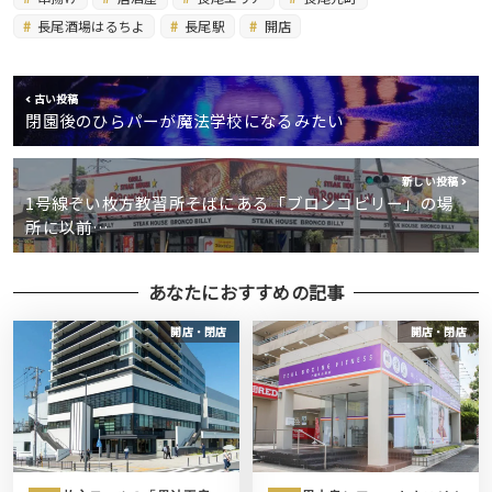
長尾酒場はるちよ
長尾駅
開店
古い投稿
閉園後のひらパーが魔法学校になるみたい
新しい投稿
1号線ぞい枚方教習所そばにある「ブロンコビリー」の場
所に以前…
あなたにおすすめの記事
開店・閉店
開店・閉店