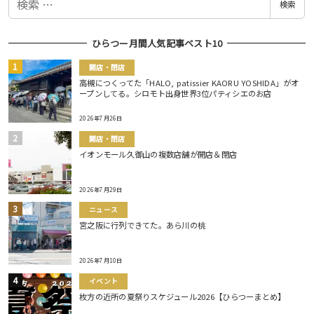
検索
索
ひらつー月間人気記事ベスト10
開店・閉店
高槻につくってた「HALO, patissier KAORU YOSHIDA」がオ
ープンしてる。シロモト出身世界3位パティシエのお店
2026年7月26日
開店・閉店
イオンモール久御山の複数店舗が開店＆閉店
2026年7月29日
ニュース
宮之阪に行列できてた。あら川の桃
2026年7月10日
イベント
枚方の近所の夏祭りスケジュール2026【ひらつーまとめ】