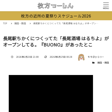
MENU
枚方の近所の夏祭りスケジュール2026
TOP
開店・閉店
長尾駅ちかくにつくってた「長尾酒場 はるちよ」がオープンしてる。『BUONO』があったとこ
長尾駅ちかくにつくってた「長尾酒場 はるちよ」が
オープンしてる。『BUONO』があったとこ
著者
投稿日
更新日
2026年6月23日 21:00
2026年6月25日 00:28
モモ＠ひらつー
カテゴリー
開店・閉店