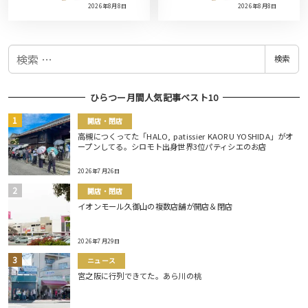
2026年8月8日
2026年8月8日
検
検索
索
ひらつー月間人気記事ベスト10
開店・閉店
高槻につくってた「HALO, patissier KAORU YOSHIDA」がオ
ープンしてる。シロモト出身世界3位パティシエのお店
2026年7月26日
開店・閉店
イオンモール久御山の複数店舗が開店＆閉店
2026年7月29日
ニュース
宮之阪に行列できてた。あら川の桃