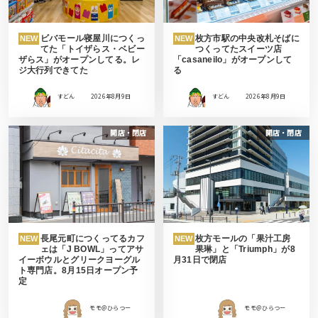
ビバモール寝屋川につくっ
枚方市駅の中央改札そばに
NEW
NEW
てた「トイザらス・ベビー
つくってたスイーツ店
ザらス」がオープンしてる。レ
「casaneilo」がオープンして
ジ大行列できてた
る
すどん
2026年8月9日
すどん
2026年8月9日
開店・閉店
開店・閉店
長尾元町につくってるカフ
枚方モールの「果汁工房
NEW
NEW
ェは「J BOWL」ってアサ
果琳」と「Triumph」が8
イーボウルとグリークヨーグル
月31日で閉店
ト専門店。8月15日オープン予
定
モモ＠ひらつー
モモ＠ひらつー