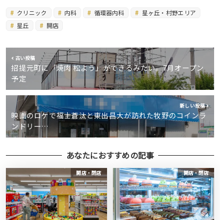
クリニック
内科
循環器内科
星ヶ丘・村野エリア
星丘
開店
古い投稿
招提元町に「焼肉 松よう」ができるみたい。7月オープン
予定
新しい投稿
映画のロケで福士蒼汰と東出昌大が訪れた牧野のコインラ
ンドリー…
あなたにおすすめの記事
開店・閉店
開店・閉店