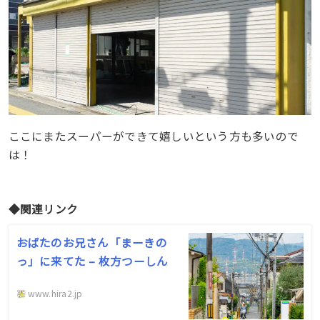
ここにまたスーパーができて嬉しいという方も多いので
は！
◆関連リンク
おばたのお兄さん「まーきの
っ」に来てた – 枚方つーしん
www.hira2.jp