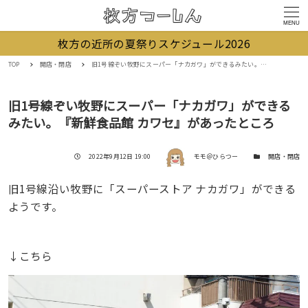
MENU
枚方の近所の夏祭りスケジュール2026
TOP
開店・閉店
旧1号線ぞい牧野にスーパー「ナカガワ」ができるみたい。『新鮮食品館 カワセ』があったところ
旧1号線ぞい牧野にスーパー「ナカガワ」ができる
みたい。『新鮮食品館 カワセ』があったところ
著者
投稿日
カテゴリー
2022年9月12日 19:00
モモ＠ひらつー
開店・閉店
旧1号線沿い牧野に「スーパーストア ナカガワ」ができる
ようです。
↓こちら