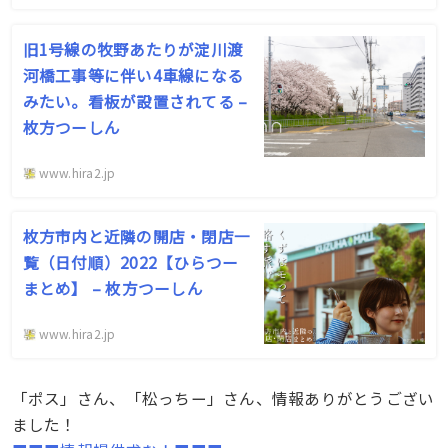
旧1号線の牧野あたりが淀川渡
河橋工事等に伴い4車線になる
みたい。看板が設置されてる –
枚方つーしん
www.hira2.jp
枚方市内と近隣の開店・閉店一
覧（日付順）2022【ひらつー
まとめ】 – 枚方つーしん
www.hira2.jp
「ポス」さん、「松っちー」さん、情報ありがとうござい
ました！