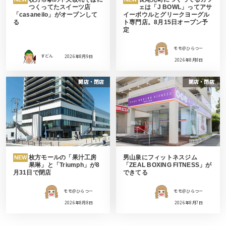
つくってたスイーツ店
ェは「J BOWL」ってアサ
「casaneilo」がオープンして
イーボウルとグリークヨーグル
る
ト専門店。8月15日オープン予
定
モモ＠ひらつー
すどん
2026年8月9日
2026年8月8日
開店・閉店
開店・閉店
枚方モールの「果汁工房
男山泉にフィットネスジム
NEW
果琳」と「Triumph」が8
「ZEAL BOXING FITNESS」が
月31日で閉店
できてる
モモ＠ひらつー
モモ＠ひらつー
2026年8月8日
2026年8月7日