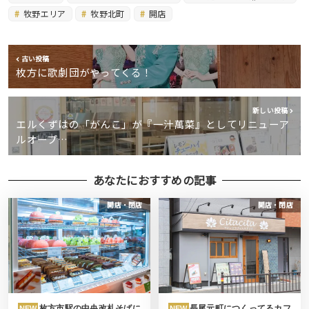
牧野エリア
牧野北町
開店
古い投稿
枚方に歌劇団がやってくる！
新しい投稿
エルくずはの「がんこ」が『一汁萬菜』としてリニューア
ルオープ…
あなたにおすすめの記事
開店・閉店
開店・閉店
枚方市駅の中央改札そばに
長尾元町につくってるカフ
NEW
NEW