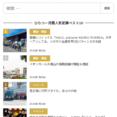
検
検索
索
ひらつー月間人気記事ベスト10
開店・閉店
高槻につくってた「HALO, patissier KAORU YOSHIDA」がオ
ープンしてる。シロモト出身世界3位パティシエのお店
2026年7月26日
開店・閉店
イオンモール久御山の複数店舗が開店＆閉店
2026年7月29日
ニュース
宮之阪に行列できてた。あら川の桃
2026年7月10日
イベント