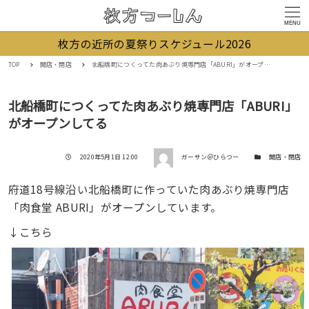
MENU
枚方の近所の夏祭りスケジュール2026
TOP
開店・閉店
北船橋町につくってた肉あぶり焼専門店「ABURI」がオープンしてる
北船橋町につくってた肉あぶり焼専門店「ABURI」
がオープンしてる
著者
投稿日
カテゴリー
2020年5月1日 12:00
ガーサン＠ひらつー
開店・閉店
府道18号線沿い北船橋町に作っていた肉あぶり焼専門店
「肉食堂 ABURI」がオープンしています。
↓こちら