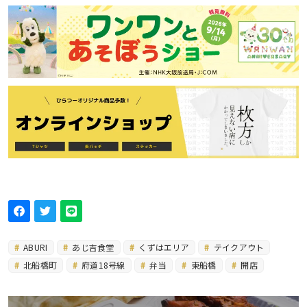
ABURI
あじ吉食堂
くずはエリア
テイクアウト
北船橋町
府道18号線
弁当
東船橋
開店