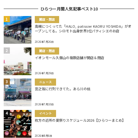
ひらつー月間人気記事ベスト10
開店・閉店
高槻につくってた「HALO, patissier KAORU YOSHIDA」がオ
ープンしてる。シロモト出身世界3位パティシエのお店
2026年7月26日
開店・閉店
イオンモール久御山の複数店舗が開店＆閉店
2026年7月29日
ニュース
宮之阪に行列できてた。あら川の桃
2026年7月10日
イベント
枚方の近所の夏祭りスケジュール2026【ひらつーまとめ】
2026年8月6日