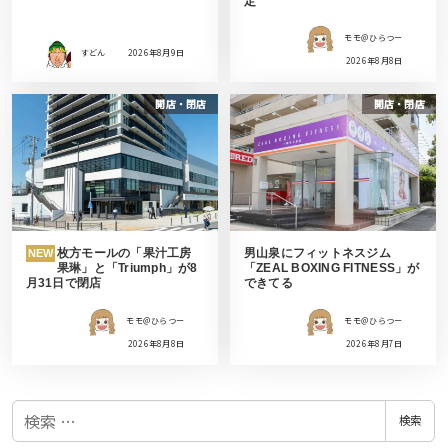
定
モモ＠ひらつー
すどん
2026年8月9日
2026年8月8日
開店・閉店
開店・閉店
枚方モールの「果汁工房
男山泉にフィットネスジム
NEW
果琳」と「Triumph」が8
「ZEAL BOXING FITNESS」が
月31日で閉店
できてる
モモ＠ひらつー
モモ＠ひらつー
2026年8月8日
2026年8月7日
検
検索
索