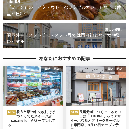
古い投稿
「ミラン」のテイクアウト『ベジタブルカレー』など（香
里が丘C…
新しい投稿
関西外大アメフト部にアメフト界では国内初となる女性監
督が就任…
あなたにおすすめの記事
開店・閉店
開店・閉店
枚方市駅の中央改札そばに
長尾元町につくってるカフ
NEW
NEW
つくってたスイーツ店
ェは「J BOWL」ってアサ
「casaneilo」がオープンして
イーボウルとグリークヨーグル
る
ト専門店。8月15日オープン予