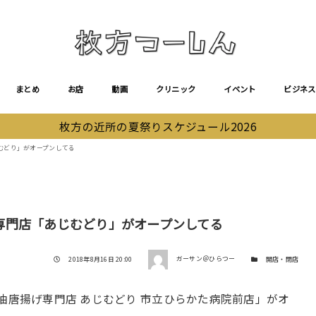
まとめ
お店
動画
クリニック
イベント
ビジネス
枚方の近所の夏祭りスケジュール2026
むどり」がオープンしてる
専門店「あじむどり」がオープンしてる
著者
投稿日
カテゴリー
2018年8月16日 20:00
ガーサン＠ひらつー
開店・閉店
油唐揚げ専門店 あじむどり 市立ひらかた病院前店」がオ