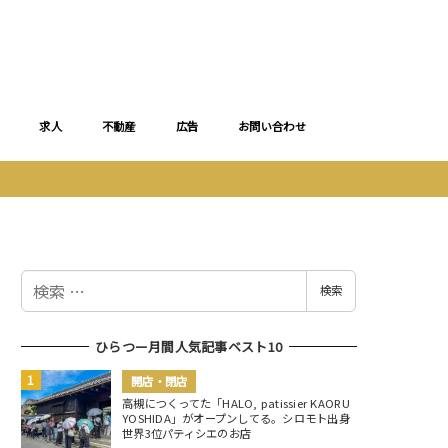
求人
不動産
広告
お問い合わせ
検
検索
索
ひらつー月間人気記事ベスト10
開店・閉店
高槻につくってた「HALO, patissier KAORU
YOSHIDA」がオープンしてる。シロモト出身
世界3位パティシエのお店