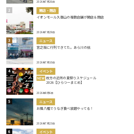
2026年7月26日
開店・閉店
イオンモール久御山の複数店舗が開店＆閉店
2026年7月29日
ニュース
宮之阪に行列できてた。あら川の桃
2026年7月10日
イベント
枚方の近所の夏祭りスケジュール
NEW
2026【ひらつーまとめ】
2026年8月6日
ニュース
お隣八幡でうなぎ食べ放題やってる！
2026年7月23日
イベント