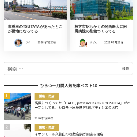
東香里のTSUTAYAがあったとこ
枚方市駅ちかくの関西医大に附
が更地になってる
属病院の別館つくってる
フク
2026年7月25日
すどん
2026年7月23日
検
検索
索
ひらつー月間人気記事ベスト10
開店・閉店
高槻につくってた「HALO, patissier KAORU YOSHIDA」がオ
ープンしてる。シロモト出身世界3位パティシエのお店
2026年7月26日
開店・閉店
イオンモール久御山の複数店舗が開店＆閉店