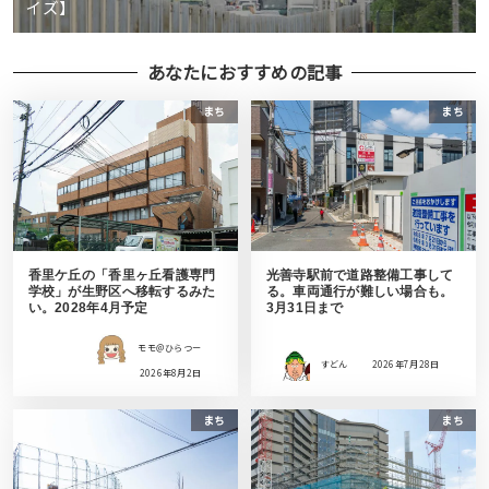
イズ】
あなたにおすすめの記事
まち
まち
香里ケ丘の「香里ヶ丘看護専門
光善寺駅前で道路整備工事して
学校」が生野区へ移転するみた
る。車両通行が難しい場合も。
い。2028年4月予定
3月31日まで
モモ＠ひらつー
すどん
2026年7月28日
2026年8月2日
まち
まち