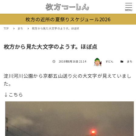
MENU
枚方の近所の夏祭りスケジュール2026
TOP
まち
枚方から見た大文字のようす。ほぼ点
枚方から見た大文字のようす。ほぼ点
著者
投稿日
カテゴリー
2018年8月16日 21:14
すどん
まち
淀川河川公園から京都五山送り火の大文字が見えていまし
た。
↓こちら