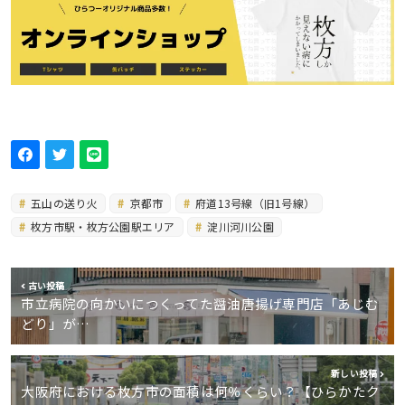
五山の送り火
京都市
府道13号線（旧1号線）
枚方市駅・枚方公園駅エリア
淀川河川公園
古い投稿
市立病院の向かいにつくってた醤油唐揚げ専門店「あじむ
どり」が…
新しい投稿
大阪府における枚方市の面積は何％くらい？【ひらかたク