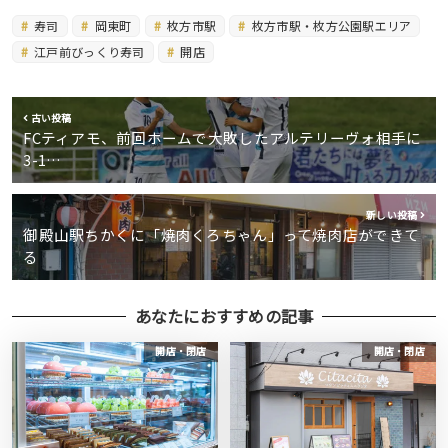
寿司
岡東町
枚方市駅
枚方市駅・枚方公園駅エリア
江戸前びっくり寿司
開店
古い投稿
FCティアモ、前回ホームで大敗したアルテリーヴォ相手に
3-1…
新しい投稿
御殿山駅ちかくに「焼肉くろちゃん」って焼肉店ができて
る
あなたにおすすめの記事
開店・閉店
開店・閉店