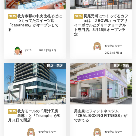
枚方市駅の中央改札そばに
長尾元町につくってるカフ
NEW
NEW
つくってたスイーツ店
ェは「J BOWL」ってアサ
「casaneilo」がオープンして
イーボウルとグリークヨーグル
る
ト専門店。8月15日オープン予
定
モモ＠ひらつー
すどん
2026年8月9日
2026年8月8日
開店・閉店
開店・閉店
枚方モールの「果汁工房
男山泉にフィットネスジム
NEW
果琳」と「Triumph」が8
「ZEAL BOXING FITNESS」が
月31日で閉店
できてる
モモ＠ひらつー
モモ＠ひらつー