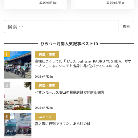
2026年8月8日
2026年8月7日
検
検索
索
ひらつー月間人気記事ベスト10
開店・閉店
高槻につくってた「HALO, patissier KAORU YOSHIDA」がオ
ープンしてる。シロモト出身世界3位パティシエのお店
2026年7月26日
開店・閉店
イオンモール久御山の複数店舗が開店＆閉店
2026年7月29日
ニュース
宮之阪に行列できてた。あら川の桃