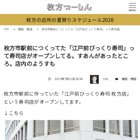
MENU
枚方の近所の夏祭りスケジュール2026
TOP
開店・閉店
枚方市駅前につくってた「江戸前びっくり寿司」って寿司店がオープンしてる。すあんがあったところ。店内のようすも
枚方市駅前につくってた「江戸前びっくり寿司」っ
て寿司店がオープンしてる。すあんがあったとこ
ろ。店内のようすも
著者
投稿日
カテゴリー
2017年7月12日 18:00
クロ
開店・閉店
枚方市駅前に作っていた「江戸前びっくり寿司 枚方店」
という寿司店がオープンしてます。
↓こちら