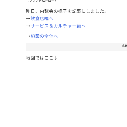
（ブランチ松井山手）
昨日、内覧会の様子を記事にしました。
→
飲食店編へ
→
サービス＆カルチャー編へ
→
施設の全体へ
広
地図ではここ↓