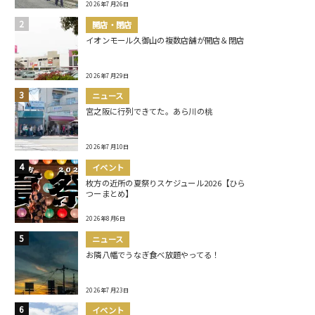
2026年7月26日
開店・閉店
イオンモール久御山の複数店舗が開店＆閉店
2026年7月29日
ニュース
宮之阪に行列できてた。あら川の桃
2026年7月10日
イベント
枚方の近所の夏祭りスケジュール2026【ひら
つーまとめ】
2026年8月6日
ニュース
お隣八幡でうなぎ食べ放題やってる！
2026年7月23日
イベント