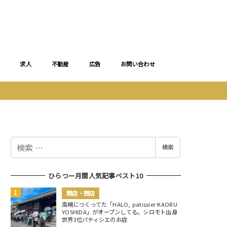
求人
不動産
広告
お問い合わせ
検
検索
索
ひらつー月間人気記事ベスト10
開店・閉店
高槻につくってた「HALO, patissier KAORU
YOSHIDA」がオープンしてる。シロモト出身
世界3位パティシエのお店