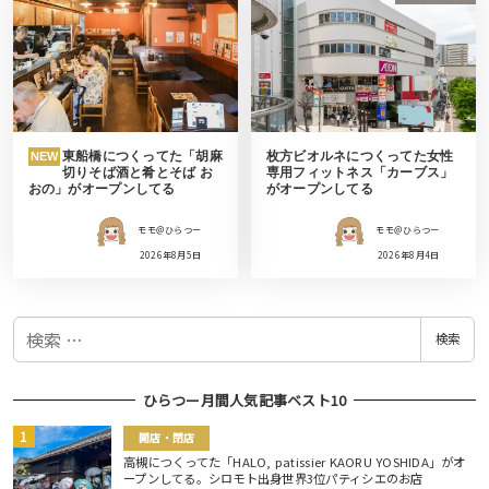
東船橋につくってた「胡麻
枚方ビオルネにつくってた女性
NEW
切りそば酒と肴とそば お
専用フィットネス「カーブス」
おの」がオープンしてる
がオープンしてる
モモ＠ひらつー
モモ＠ひらつー
2026年8月5日
2026年8月4日
検
検索
索
ひらつー月間人気記事ベスト10
開店・閉店
高槻につくってた「HALO, patissier KAORU YOSHIDA」がオ
ープンしてる。シロモト出身世界3位パティシエのお店