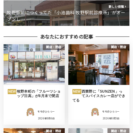
新しい投稿
牧野駅前につくってた「小池歯科 牧野駅前診療所」がオー
プンし…
あなたにおすすめの記事
開店・閉店
開店・閉店
牧野本町の「フルーツショ
西禁野に「SUNZEN」っ
NEW
NEW
ップ日高」が8月末で閉店
てスパイスカレー店ができ
てる
モモ＠ひらつー
モモ＠ひらつー
2026年8月6日
2026年8月5日
開店・閉店
開店・閉店