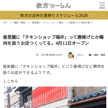
MENU
枚方の近所の夏祭りスケジュール2026
TOP
開店・閉店
香里園に「チキンショップ福井」って唐揚げとか鶏肉を扱うお店つくってる。4月11日オープン
香里園に「チキンショップ福井」って唐揚げとか鶏
肉を扱うお店つくってる。4月11日オープン
著者
投稿日
カテゴリー
2017年4月8日 18:00
すどん
開店・閉店
香里園に「チキンショップ福井」という唐揚げなど鶏肉を
扱うお店ができるようです。
↓こちら