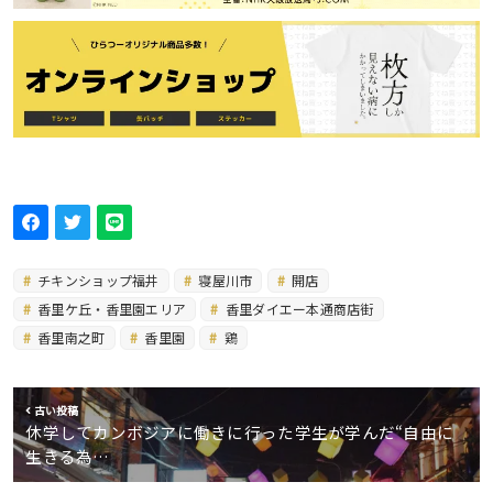
チキンショップ福井
寝屋川市
開店
香里ケ丘・香里園エリア
香里ダイエー本通商店街
香里南之町
香里園
鶏
古い投稿
休学してカンボジアに働きに行った学生が学んだ“自由に
生きる為…