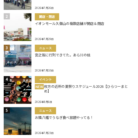
2026年7月26日
開店・閉店
イオンモール久御山の複数店舗が開店＆閉店
2026年7月29日
ニュース
宮之阪に行列できてた。あら川の桃
2026年7月10日
イベント
枚方の近所の夏祭りスケジュール2026【ひらつーまと
NEW
め】
2026年8月6日
ニュース
お隣八幡でうなぎ食べ放題やってる！
2026年7月23日