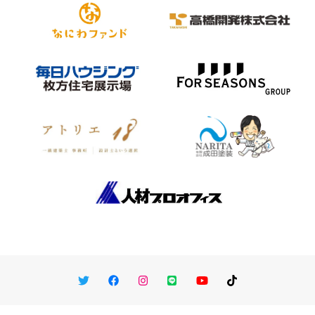
Twitter
Facebook
Instagram
LINE
You Tube
TikTok