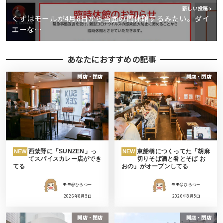
新しい投稿
くずはモールが4月8日から当面の間休館するみたい。ダイ
エーな…
あなたにおすすめの記事
開店・閉店
開店・閉店
西禁野に「SUNZEN」っ
東船橋につくってた「胡麻
NEW
NEW
てスパイスカレー店ができ
切りそば酒と肴とそば お
てる
おの」がオープンしてる
モモ＠ひらつー
モモ＠ひらつー
2026年8月5日
2026年8月5日
開店・閉店
開店・閉店