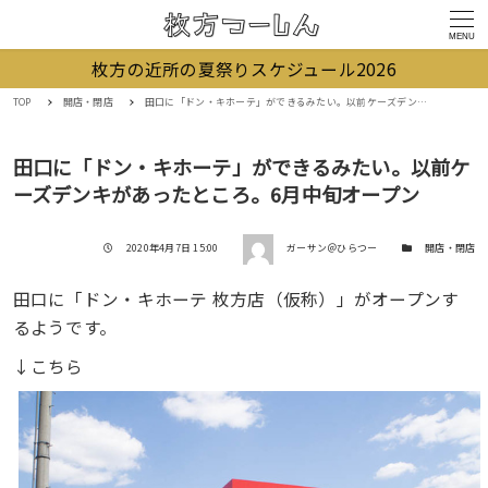
MENU
枚方の近所の夏祭りスケジュール2026
TOP
開店・閉店
田口に「ドン・キホーテ」ができるみたい。以前ケーズデンキがあったところ。6月中旬オープン
田口に「ドン・キホーテ」ができるみたい。以前ケ
ーズデンキがあったところ。6月中旬オープン
著者
投稿日
カテゴリー
2020年4月7日 15:00
ガーサン＠ひらつー
開店・閉店
田口に「ドン・キホーテ 枚方店（仮称）」がオープンす
るようです。
↓こちら