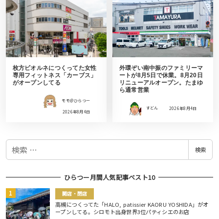
枚方ビオルネにつくってた女性
外環ぞい南中振のファミリーマ
専用フィットネス「カーブス」
ートが8月5日で休業。8月20日
がオープンしてる
リニューアルオープン。たまゆ
ら通常営業
モモ＠ひらつー
すどん
2026年8月4日
2026年8月4日
検
検索
索
ひらつー月間人気記事ベスト10
開店・閉店
高槻につくってた「HALO, patissier KAORU YOSHIDA」がオ
ープンしてる。シロモト出身世界3位パティシエのお店