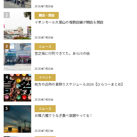
2026年7月26日
開店・閉店
イオンモール久御山の複数店舗が開店＆閉店
2026年7月29日
ニュース
宮之阪に行列できてた。あら川の桃
2026年7月10日
イベント
枚方の近所の夏祭りスケジュール2026【ひらつーまとめ】
2026年7月30日
ニュース
お隣八幡でうなぎ食べ放題やってる！
2026年7月23日