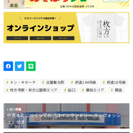
ドン・キホーテ
出屋敷元町
府道144号線
府道18号線
枚方市駅・枚方公園駅エリア
田口
藤阪エリア
開店
古い投稿
中宮本町につくってた「コインランドリー サンウォッシ
ュ」がオ…