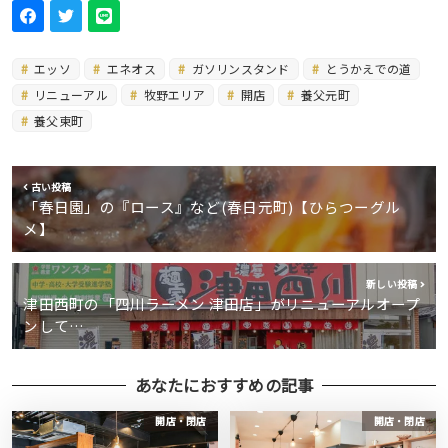
エッソ
エネオス
ガソリンスタンド
とうかえでの道
リニューアル
牧野エリア
開店
養父元町
養父東町
古い投稿
「春日園」の『ロース』など(春日元町)【ひらつーグル
メ】
新しい投稿
津田西町の「四川ラーメン 津田店」がリニューアルオープ
ンして…
あなたにおすすめの記事
開店・閉店
開店・閉店