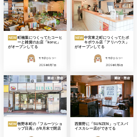
町楠葉につくってたコーヒ
中宮東之町につくってたポ
NEW
NEW
ーと雑貨のお店「koru;」
キボウル店「アリハウス」
がオープンしてる
がオープンしてる
モモ＠ひらつー
モモ＠ひらつー
2026年8月7日
2026年8月6日
開店・閉店
開店・閉店
牧野本町の「フルーツショ
西禁野に「SUNZEN」ってスパ
NEW
ップ日高」が8月末で閉店
イスカレー店ができてる