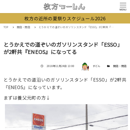
MENU
枚方の近所の夏祭りスケジュール2026
TOP
開店・閉店
とうかえでの道ぞいのガソリンスタンド「ESSO」が2軒共『ENEOS』になってる
とうかえでの道ぞいのガソリンスタンド「ESSO」
が2軒共『ENEOS』になってる
著者
投稿日
カテゴリー
2018年11月24日 13:00
すどん
開店・閉店
とうかえでの道沿いのガソリンスタンド「ESSO」が2軒共
『ENEOS』になっています。
まずは養父元町の方↓