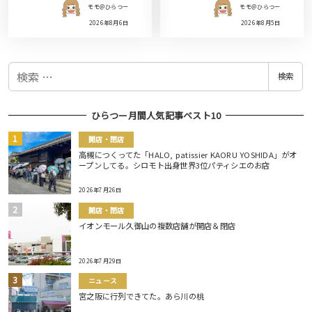
モモ＠ひらつー
モモ＠ひらつー
2026年8月6日
2026年8月5日
検
検索
索
ひらつー月間人気記事ベスト10
開店・閉店
高槻につくってた「HALO, patissier KAORU YOSHIDA」がオ
ープンしてる。シロモト出身世界3位パティシエのお店
2026年7月26日
開店・閉店
イオンモール久御山の複数店舗が開店＆閉店
2026年7月29日
ニュース
宮之阪に行列できてた。あら川の桃